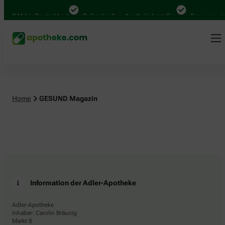
4.000 Mal in Deutschland
Online bei Ihrer Apotheke bestellen
Bequem zwisc
Home
GESUND Magazin
Information der Adler-Apotheke
Adler-Apotheke
Inhaber: Carolin Bräunig
Markt 8