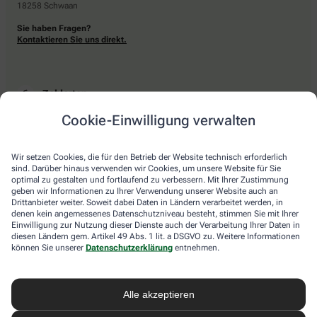
18258 Schwaan
Sie haben Fragen?
Kontaktieren Sie uns direkt.
Zahlarten
Cookie-Einwilligung verwalten
Bar oder mit einer anderen akzeptierten Zahlungsart Ihrer Apotheke vor Ort.
Wir setzen Cookies, die für den Betrieb der Website technisch erforderlich
sind. Darüber hinaus verwenden wir Cookies, um unsere Website für Sie
Lieferarten
optimal zu gestalten und fortlaufend zu verbessern. Mit Ihrer Zustimmung
geben wir Informationen zu Ihrer Verwendung unserer Website auch an
Drittanbieter weiter. Soweit dabei Daten in Ländern verarbeitet werden, in
Abholung in der Apotheke
denen kein angemessenes Datenschutzniveau besteht, stimmen Sie mit Ihrer
Botendienstlieferung
Einwilligung zur Nutzung dieser Dienste auch der Verarbeitung Ihrer Daten in
diesen Ländern gem. Artikel 49 Abs. 1 lit. a DSGVO zu. Weitere Informationen
können Sie unserer
Datenschutzerklärung
entnehmen.
apotheke.com Informationen
Alle akzeptieren
Newsletter