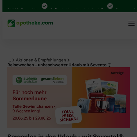
000 Mal in Deutschland
Online bei Ihrer Apotheke bestellen
Bequem zwische
...
Aktionen & Empfehlungen
Reisewochen – unbeschwerter Urlaub mit Soventol®
Sorgenlos in den Urlaub - mit Soventol®