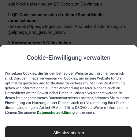
jede Woche einen neuen QR-Code zum Gewinnspiel.
2. QR-Code scannen oder direkt auf Social Media
vorbeischauen:
Facebook (Alphega & gesund leben Apotheken) oder Instagram
@alphega_und_gesund_leben.
3. Kommentieren & Glück haben
Beantworten Sie die Frage der Woche oder erzählen Sie von Ihrem
Traumziel – schon landen Sie im Lostopf!
Cookie-Einwilligung verwalten
Wir setzen Cookies, die für den Betrieb der Website technisch erforderlich
sind. Darüber hinaus verwenden wir Cookies, um unsere Website für Sie
optimal zu gestalten und fortlaufend zu verbessern. Mit Ihrer Zustimmung
geben wir Informationen zu Ihrer Verwendung unserer Website auch an
Drittanbieter weiter. Soweit dabei Daten in Ländern verarbeitet werden, in
denen kein angemessenes Datenschutzniveau besteht, stimmen Sie mit Ihrer
Einwilligung zur Nutzung dieser Dienste auch der Verarbeitung Ihrer Daten in
diesen Ländern gem. Artikel 49 Abs. 1 lit. a DSGVO zu. Weitere Informationen
können Sie unserer
Datenschutzerklärung
entnehmen.
Sie erwarten folgende Gewinne:
Alle akzeptieren