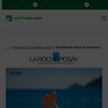
Mal in Deutschland
Online bei Ihrer Apotheke bestellen
Bequem zwischen Ab
...
Aktionen & Empfehlungen
Strahlende Haut im Sommer