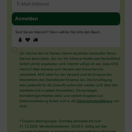
Sind Sie ein Mensch? Dann wählen Sie bitte
den Baum
.
1
2
3
Sind
Sie
ein
Mensch?
Ich möchte den im Namen meiner Apotheke versandten News-
Dann
Service abonnieren, der von der Alliance Healthcare Deutschland
wählen
GmbH (AHD) angeboten wird. Hiermit willige ich ein, dass AHD
Sie
meine E-Mail-Adresse zum Versand des News-Service
bitte
verarbeitet. AHD setzt für den Versand und die Analyse des
den
Newsletters den Dienstleister Emarsys ein. Die Einwilligung
Baum.
kann jederzeit für die Zukunft widerrufen werden (z.B. über den
Abmelde-Link in jedem Newsletter). Die sonstigen
Kontaktmöglichkeiten dafür und weitere Angaben zur
Datenverarbeitung finden sich in der
Datenschutzerklärung
von
AHD.
* Coupon-Bedingungen: Einmalig einlösbar bis zum
31.12.2026. Mindestbestellwert: 50,00 €. Gültig auf das
gesamte Sortiment, ausgeschlossen rezeptpflichtige Produkte.