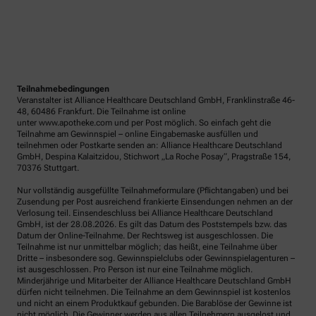
Teilnahmebedingungen
Veranstalter ist Alliance Healthcare Deutschland GmbH, Franklinstraße 46-
48, 60486 Frankfurt. Die Teilnahme ist online
unter www.apotheke.com und per Post möglich. So einfach geht die
Teilnahme am Gewinnspiel – online Eingabemaske ausfüllen und
teilnehmen oder Postkarte senden an: Alliance Healthcare Deutschland
GmbH, Despina Kalaitzidou, Stichwort „La Roche Posay“, Pragstraße 154,
70376 Stuttgart.
Nur vollständig ausgefüllte Teilnahmeformulare (Pflichtangaben) und bei
Zusendung per Post ausreichend frankierte Einsendungen nehmen an der
Verlosung teil. Einsendeschluss bei Alliance Healthcare Deutschland
GmbH, ist der 28.08.2026. Es gilt das Datum des Poststempels bzw. das
Datum der Online-Teilnahme. Der Rechtsweg ist ausgeschlossen. Die
Teilnahme ist nur unmittelbar möglich; das heißt, eine Teilnahme über
Dritte – insbesondere sog. Gewinnspielclubs oder Gewinnspielagenturen –
ist ausgeschlossen. Pro Person ist nur eine Teilnahme möglich.
Minderjährige und Mitarbeiter der Alliance Healthcare Deutschland GmbH
dürfen nicht teilnehmen. Die Teilnahme an dem Gewinnspiel ist kostenlos
und nicht an einem Produktkauf gebunden. Die Barablöse der Gewinne ist
nicht möglich. Die Gewinner werden aus allen Teilnehmern ausgelost und