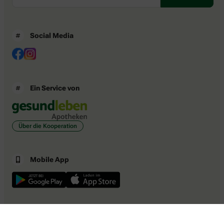
Social Media
Ein Service von
Über die Kooperation
Mobile App