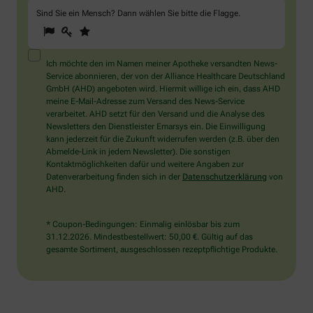
Sind Sie ein Mensch? Dann wählen Sie bitte
die Flagge
.
1
2
3
Sind
Sie
ein
Mensch?
Ich möchte den im Namen meiner Apotheke versandten News-
Dann
Service abonnieren, der von der Alliance Healthcare Deutschland
wählen
GmbH (AHD) angeboten wird. Hiermit willige ich ein, dass AHD
Sie
meine E-Mail-Adresse zum Versand des News-Service
bitte
verarbeitet. AHD setzt für den Versand und die Analyse des
die
Newsletters den Dienstleister Emarsys ein. Die Einwilligung
Flagge.
kann jederzeit für die Zukunft widerrufen werden (z.B. über den
Abmelde-Link in jedem Newsletter). Die sonstigen
Kontaktmöglichkeiten dafür und weitere Angaben zur
Datenverarbeitung finden sich in der
Datenschutzerklärung
von
AHD.
* Coupon-Bedingungen: Einmalig einlösbar bis zum
31.12.2026. Mindestbestellwert: 50,00 €. Gültig auf das
gesamte Sortiment, ausgeschlossen rezeptpflichtige Produkte.