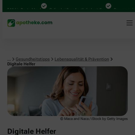
Lebensqualität & Prävention
0 Mal in Deutschland
Online bei Ihrer Apotheke bestellen
Bequem zwischen
...
Gesundheitstipps
Lebensqualität & Prävention
Digitale Helfer
© Maca and Naca / iStock by Getty Images
Digitale Helfer