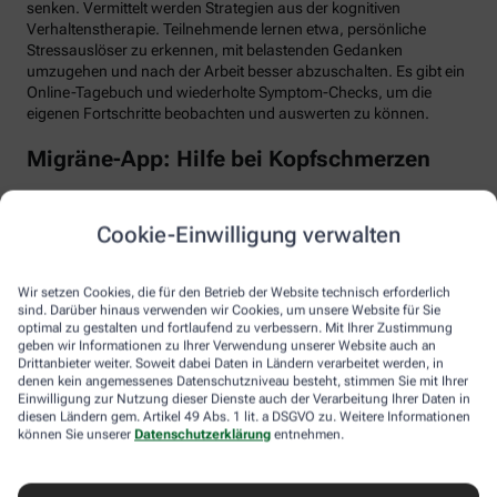
senken. Vermittelt werden Strategien aus der kognitiven
Verhaltenstherapie. Teilnehmende lernen etwa, persönliche
Stressauslöser zu erkennen, mit belastenden Gedanken
umzugehen und nach der Arbeit besser abzuschalten. Es gibt ein
Online-Tagebuch und wiederholte Symptom-Checks, um die
eigenen Fortschritte beobachten und auswerten zu können.
Migräne-App: Hilfe bei Kopfschmerzen
Schlaf, Ernährung, Bewegung, Stress … All das kann Einfluss auf
schmerzhafte Migräne-Attacken haben. Mit der Migräne-App der
Cookie-Einwilligung verwalten
renommierten Schmerzklinik Kiel lässt sich übersichtlich
festhalten, wann die Anfälle mit welchen Symptomen auftreten.
Das kann helfen, persönliche Muster zu erkennen und die
Wir setzen Cookies, die für den Betrieb der Website technisch erforderlich
Attacken besser zu behandeln, etwa durch den optimalen
sind. Darüber hinaus verwenden wir Cookies, um unsere Website für Sie
Einnahmezeitpunkt von Migräne-Medikamenten. Darüber hinaus
optimal zu gestalten und fortlaufend zu verbessern. Mit Ihrer Zustimmung
stellt die App viele nützliche Informationen zu Migräne bereit
geben wir Informationen zu Ihrer Verwendung unserer Website auch an
Drittanbieter weiter. Soweit dabei Daten in Ländern verarbeitet werden, in
sowie aktive Verfahren zur Entspannung und Stressbewältigung.
denen kein angemessenes Datenschutzniveau besteht, stimmen Sie mit Ihrer
Einwilligung zur Nutzung dieser Dienste auch der Verarbeitung Ihrer Daten in
Aimo gesund bewegt: Digitaler Personal
diesen Ländern gem. Artikel 49 Abs. 1 lit. a DSGVO zu. Weitere Informationen
Trainer
können Sie unserer
Datenschutzerklärung
entnehmen.
Trainings-Apps gibt es viele. Diese hier ist anders. Kern des