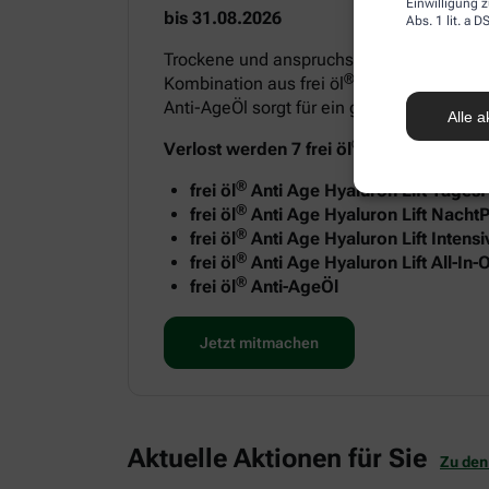
Einwilligung z
bis 31.08.2026
Abs. 1 lit. a
Trockene und anspruchsvolle Haut benötigt
®
Kombination aus frei öl
Anti Age Hyaluron
Anti-AgeÖl sorgt für ein geschmeidiges H
Alle a
®
Verlost werden 7 frei öl
Anti-Age Sets m
®
frei öl
Anti Age Hyaluron Lift Tages
®
frei öl
Anti Age Hyaluron Lift NachtP
®
frei öl
Anti Age Hyaluron Lift Intens
®
frei öl
Anti Age Hyaluron Lift All-In
®
frei öl
Anti-AgeÖl
Jetzt mitmachen
Aktuelle Aktionen für Sie
Zu den