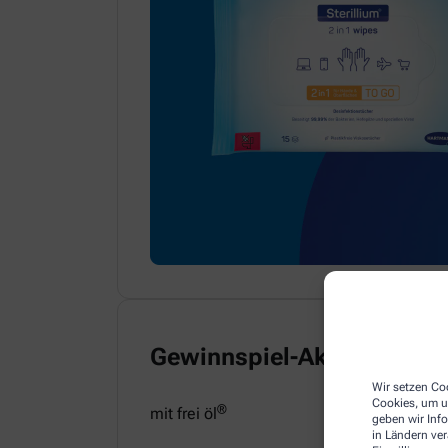
Gewinnspiel-Aktion
Wir setzen Coo
Cookies, um u
®
mit frei öl
geben wir Inf
in Ländern ve