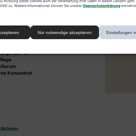
ur Nutzung dieser Dienste auch der Verarbeitung Ihrer Daten in diesen Ländern gem. 
 DSGVO zu. Weitere Informationen können Sie unserer
Datenschutzerklärung
entnehm
 intensive Pflege und Feuchtigkeit. Die
®
 Lift Gesichtspflege und dem frei öl
autgefühl und gepflegte Ausstrahlung.
kzeptieren
Nur notwendige akzeptieren
Einstellungen v
it folgendem Inhalt:
Pflege LSF 15
flege
ivSerum
-One Konzentrat
 Aktionen