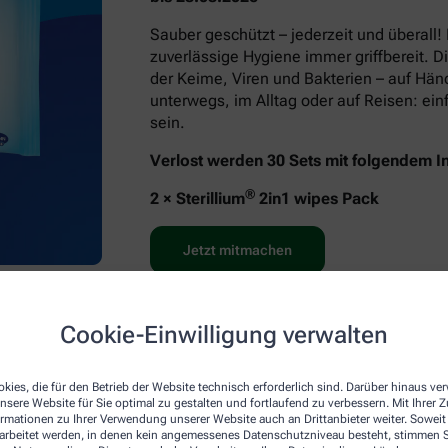
Sauber geschützt – jederzeit und überall!
zuverlässige Hygiene immer griffbereit. D
der Keime, Viren und Bakterien – auf Hä
unterwegs, im Alltag oder auf Reisen: e
sein.
Verlost werden 30 Sets mit folgendem In
®
2 × Sterillium
2in1 wipes Pack
Jetzt mitmachen
Cookie-Einwilligung verwalten
kies, die für den Betrieb der Website technisch erforderlich sind. Darüber hinaus v
nsere Website für Sie optimal zu gestalten und fortlaufend zu verbessern. Mit Ihrer
ormationen zu Ihrer Verwendung unserer Website auch an Drittanbieter weiter. Soweit
rarbeitet werden, in denen kein angemessenes Datenschutzniveau besteht, stimmen Si