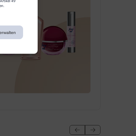
Artikel 49
en.
erwalten