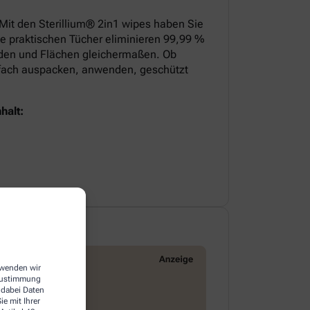
 Mit den Sterillium® 2in1 wipes haben Sie
ie praktischen Tücher eliminieren 99,99 %
nden und Flächen gleichermaßen. Ob
infach auspacken, anwenden, geschützt
halt:
erwenden wir
 Zustimmung
 dabei Daten
e mit Ihrer