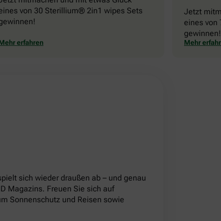
eines von 30 Sterillium® 2in1 wipes Sets
Jetzt mit
gewinnen!
eines von 
gewinnen!
Mehr erfahren
Mehr erfah
!
pielt sich wieder draußen ab – und genau
 Magazins. Freuen Sie sich auf
d um Sonnenschutz und Reisen sowie