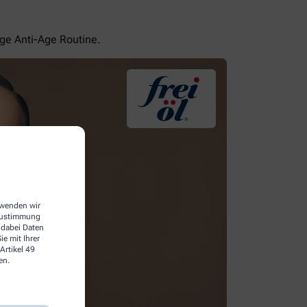
ige Anti-Age Routine.
erwenden wir
 Zustimmung
 dabei Daten
e mit Ihrer
Artikel 49
en.