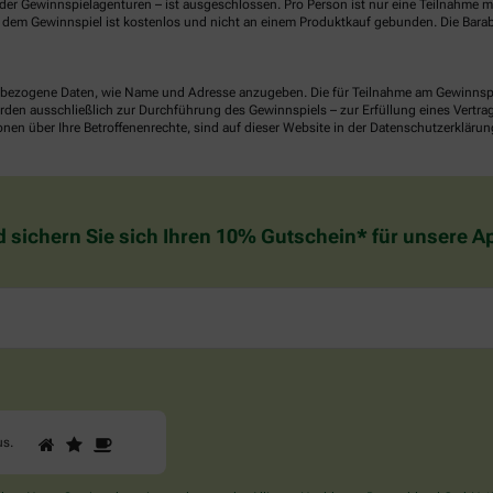
er Gewinnspielagenturen – ist ausgeschlossen. Pro Person ist nur eine Teilnahme mö
dem Gewinnspiel ist kostenlos und nicht an einem Produktkauf gebunden. Die Barab
ezogene Daten, wie Name und Adresse anzugeben. Die für Teilnahme am Gewinnspiel 
n ausschließlich zur Durchführung des Gewinnspiels – zur Erfüllung eines Vertrages
nen über Ihre Betroffenenrechte, sind auf dieser Website in der Datenschutzerklärun
d sichern Sie sich Ihren 10% Gutschein* für unsere 
1
2
3
Sind
us
.
Sie
ein