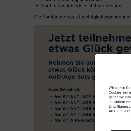
Haut mit ersten oder sichtbaren Falten
Die Kombination aus feuchtigkeitsspendender G
Wir setzen Coo
Cookies, um u
geben wir Inf
in Ländern ve
Einwilligung z
Abs. 1 lit. a