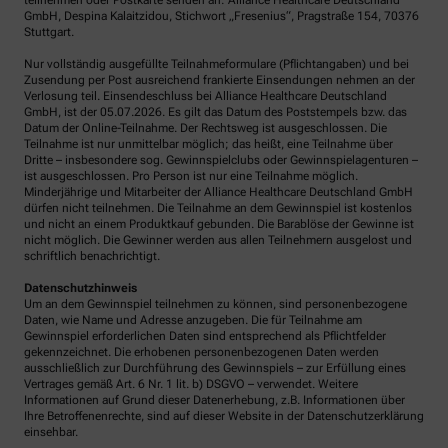
teilnehmen oder Postkarte senden an: Alliance Healthcare Deutschland
GmbH, Despina Kalaitzidou, Stichwort „Fresenius“, Pragstraße 154, 70376
Stuttgart.
Nur vollständig ausgefüllte Teilnahmeformulare (Pflichtangaben) und bei
Zusendung per Post ausreichend frankierte Einsendungen nehmen an der
Verlosung teil. Einsendeschluss bei Alliance Healthcare Deutschland
GmbH, ist der 05.07.2026. Es gilt das Datum des Poststempels bzw. das
Datum der Online-Teilnahme. Der Rechtsweg ist ausgeschlossen. Die
Teilnahme ist nur unmittelbar möglich; das heißt, eine Teilnahme über
Dritte – insbesondere sog. Gewinnspielclubs oder Gewinnspielagenturen –
ist ausgeschlossen. Pro Person ist nur eine Teilnahme möglich.
Minderjährige und Mitarbeiter der Alliance Healthcare Deutschland GmbH
dürfen nicht teilnehmen. Die Teilnahme an dem Gewinnspiel ist kostenlos
und nicht an einem Produktkauf gebunden. Die Barablöse der Gewinne ist
nicht möglich. Die Gewinner werden aus allen Teilnehmern ausgelost und
schriftlich benachrichtigt.
Datenschutzhinweis
Um an dem Gewinnspiel teilnehmen zu können, sind personenbezogene
Daten, wie Name und Adresse anzugeben. Die für Teilnahme am
Gewinnspiel erforderlichen Daten sind entsprechend als Pflichtfelder
gekennzeichnet. Die erhobenen personenbezogenen Daten werden
ausschließlich zur Durchführung des Gewinnspiels – zur Erfüllung eines
Vertrages gemäß Art. 6 Nr. 1 lit. b) DSGVO – verwendet. Weitere
Informationen auf Grund dieser Datenerhebung, z.B. Informationen über
Ihre Betroffenenrechte, sind auf dieser Website in der Datenschutzerklärung
einsehbar.