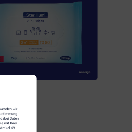
erwenden wir
 Zustimmung
 dabei Daten
e mit Ihrer
Artikel 49