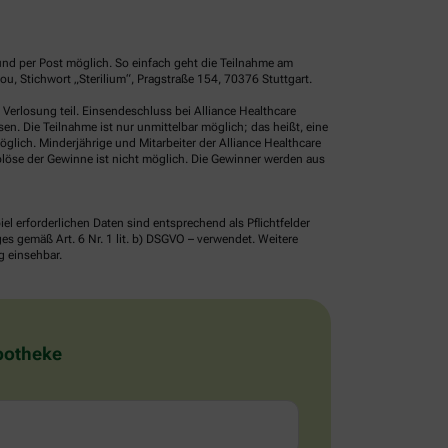
und per Post möglich. So einfach geht die Teilnahme am
, Stichwort „Sterilium“, Pragstraße 154, 70376 Stuttgart.
erlosung teil. Einsendeschluss bei Alliance Healthcare
. Die Teilnahme ist nur unmittelbar möglich; das heißt, eine
glich. Minderjährige und Mitarbeiter der Alliance Healthcare
löse der Gewinne ist nicht möglich. Die Gewinner werden aus
erforderlichen Daten sind entsprechend als Pflichtfelder
 gemäß Art. 6 Nr. 1 lit. b) DSGVO – verwendet. Weitere
g einsehbar.
Apotheke