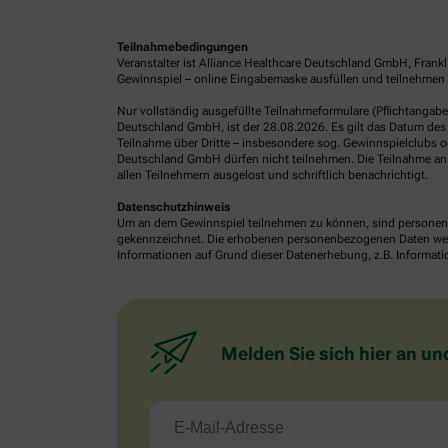
Teilnahmebedingungen
Veranstalter ist Alliance Healthcare Deutschland GmbH, Frank
Gewinnspiel – online Eingabemaske ausfüllen und teilnehmen o
Nur vollständig ausgefüllte Teilnahmeformulare (Pflichtangab
Deutschland GmbH, ist der 28.08.2026. Es gilt das Datum des 
Teilnahme über Dritte – insbesondere sog. Gewinnspielclubs od
Deutschland GmbH dürfen nicht teilnehmen. Die Teilnahme an 
allen Teilnehmern ausgelost und schriftlich benachrichtigt.
Datenschutzhinweis
Um an dem Gewinnspiel teilnehmen zu können, sind personenb
gekennzeichnet. Die erhobenen personenbezogenen Daten werde
Informationen auf Grund dieser Datenerhebung, z.B. Informatio
Melden Sie sich hier an un