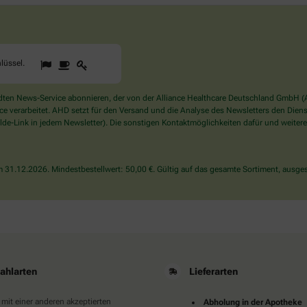
1
2
3
Sind
lüssel
.
Sie
ein
Mensch?
en News-Service abonnieren, der von der Alliance Healthcare Deutschland GmbH (AH
Dann
verarbeitet. AHD setzt für den Versand und die Analyse des Newsletters den Dienstle
wählen
de-Link in jedem Newsletter). Die sonstigen Kontaktmöglichkeiten dafür und weitere
Sie
bitte
den
31.12.2026. Mindestbestellwert: 50,00 €. Gültig auf das gesamte Sortiment, ausges
Schlüssel.
ahlarten
Lieferarten
 mit einer anderen akzeptierten
Abholung in der Apotheke