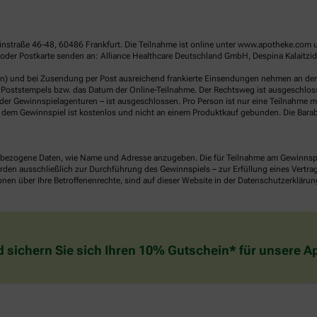
linstraße 46-48, 60486 Frankfurt. Die Teilnahme ist online unter www.apotheke.com 
der Postkarte senden an: Alliance Healthcare Deutschland GmbH, Despina Kalaitzidou
en) und bei Zusendung per Post ausreichend frankierte Einsendungen nehmen an der V
Poststempels bzw. das Datum der Online-Teilnahme. Der Rechtsweg ist ausgeschlossen
er Gewinnspielagenturen – ist ausgeschlossen. Pro Person ist nur eine Teilnahme mö
dem Gewinnspiel ist kostenlos und nicht an einem Produktkauf gebunden. Die Barab
ezogene Daten, wie Name und Adresse anzugeben. Die für Teilnahme am Gewinnspiel 
n ausschließlich zur Durchführung des Gewinnspiels – zur Erfüllung eines Vertrages
nen über Ihre Betroffenenrechte, sind auf dieser Website in der Datenschutzerklärun
d sichern Sie sich Ihren 10% Gutschein* für unsere 