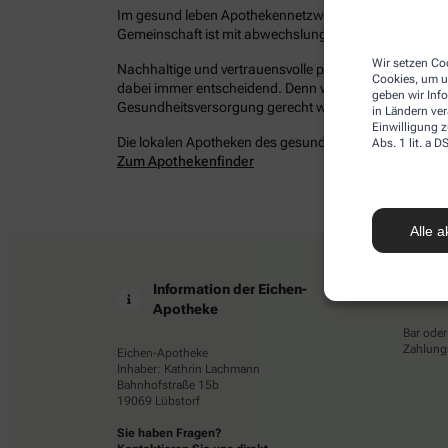
Im gesund leben Apothekennetzwerk befinden sich bun
Gemeinschaft ist mit abwechslungsreichen Angeboten 
Wir setzen Coo
Nachhaltige und vertrauensvolle persönliche Beziehung
Cookies, um u
dabei immer entscheidend. Denn wir möchten Ihrem Ans
geben wir Inf
Gesundheitsversorgung gerecht werden – damit Sie ges
in Ländern ve
Einwilligung z
Die lokalen Apotheken des gesund leben Netzwerkes in 
Abs. 1 lit. a
Zum Apothekenfinder
Alle a
Information der Eichen-
Z
Apotheke
Bar oder
Zahlungs
Eichen-Apotheke
Inhaber: Kathrin Lachmann
Bahnhofstraße 15b
19069 Lübstorf
Sie haben Fragen?