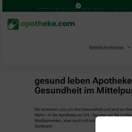
4.000 Mal in Deutschland
Online bei Ihrer Apotheke bestel
Beliebte Funktionen
gesund leben Apotheken
Gesundheit im Mittelpu
Wir kümmern uns um Ihre Gesundheit und sind an Ihrer
Nähe – in der Apotheke vor Ort – beraten wir Sie profess
Medikamenten, aber auch mit individuellen Gesundhei
Sortiment.