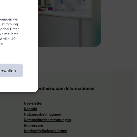
erwenden wir
 Zustimmung
 dabei Daten
e mit Ihrer
Artikel 49
en.
erwalten
apotheke.com Informationen
Newsletter
Kontakt
Nutzungsbedingungen
Datenschutzbestimmungen
Impressum
Barrierefreiheitserklärung