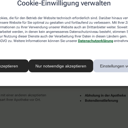
Cookie-Einwilligung verwalten
desweit mehrere tausend lokale Apotheken. Diese starke
und Dienstleistungen immer für Sie da.
kies, die für den Betrieb der Website technisch erforderlich sind. Darüber hinaus v
en zu Ihnen als Patientinnen und Patienten sind für uns
nsere Website für Sie optimal zu gestalten und fortlaufend zu verbessern. Mit Ihrer
pruch an eine individuelle, hochwertige und digitale
ormationen zu Ihrer Verwendung unserer Website auch an Drittanbieter weiter. Soweit
ünder und erfüllter leben.
rarbeitet werden, in denen kein angemessenes Datenschutzniveau besteht, stimmen Si
ur Nutzung dieser Dienste auch der Verarbeitung Ihrer Daten in diesen Ländern gem. 
Ihrer Nähe finden Sie hier:
 DSGVO zu. Weitere Informationen können Sie unserer
Datenschutzerklärung
entnehm
kzeptieren
Nur notwendige akzeptieren
Einstellungen v
ahlarten
Lieferarten
 mit einer anderen akzeptierten
Abholung in der Apotheke
art Ihrer Apotheke vor Ort.
Botendienstlieferung