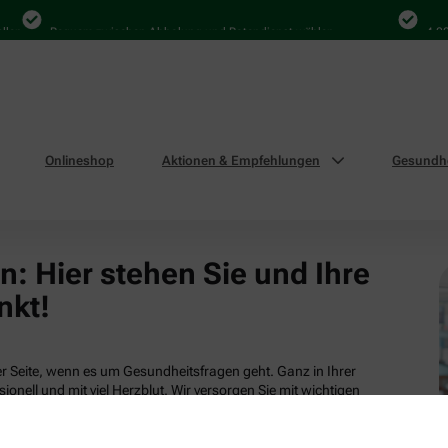
len
Bequem zwischen Abholung und Botendienst wählen
4.000
Onlineshop
Aktionen & Empfehlungen
Gesundhe
: Hier stehen Sie und Ihre
nkt!
 Seite, wenn es um Gesundheitsfragen geht. Ganz in Ihrer
ionell und mit viel Herzblut. Wir versorgen Sie mit wichtigen
tsleistungen und attraktiven Produkten aus unserem