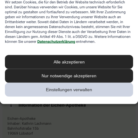
Wir setzen Cookies, die für den Betrieb der Website technisch erforderlich
den
Newsletters den Dienstleister Emarsys ein. Die Einwilligung
sind. Darüber hinaus verwenden wir Cookies, um unsere Website für Sie
Stern.
kann jederzeit für die Zukunft widerrufen werden (z.B. über den
optimal zu gestalten und fortlaufend zu verbessern. Mit Ihrer Zustimmung
Abmelde-Link in jedem Newsletter). Die sonstigen
geben wir Informationen zu Ihrer Verwendung unserer Website auch an
Kontaktmöglichkeiten dafür und weitere Angaben zur
Drittanbieter weiter. Soweit dabei Daten in Ländern verarbeitet werden, in
denen kein angemessenes Datenschutzniveau besteht, stimmen Sie mit Ihrer
Datenverarbeitung finden sich in der
Datenschutzerklärung
von
Einwilligung zur Nutzung dieser Dienste auch der Verarbeitung Ihrer Daten in
AHD.
diesen Ländern gem. Artikel 49 Abs. 1 lit. a DSGVO zu. Weitere Informationen
können Sie unserer
Datenschutzerklärung
entnehmen.
* Coupon-Bedingungen: Einmalig einlösbar bis zum
31.12.2026. Mindestbestellwert: 50,00 €. Gültig auf das
gesamte Sortiment, ausgeschlossen rezeptpflichtige Produkte.
Alle akzeptieren
Nur notwendige akzeptieren
Einstellungen verwalten
Information der Eichen-Apotheke
Eichen-Apotheke
Inhaber: Kathrin Lachmann
Bahnhofstraße 15b
19069 Lübstorf