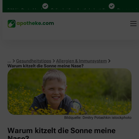
Allergien & Immunsystem
000 Mal in Deutschland
Online bei Ihrer Apotheke bestellen
Bequem zwisch
...
Gesundheitstipps
Allergien & Immunsystem
Warum kitzelt die Sonne meine Nase?
Bildquelle: Dmitry Potashkin istockphoto
Warum kitzelt die Sonne meine
Nase?