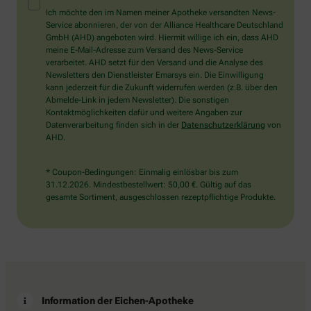
Mensch?
Ich möchte den im Namen meiner Apotheke versandten News-
Dann
Service abonnieren, der von der Alliance Healthcare Deutschland
wählen
GmbH (AHD) angeboten wird. Hiermit willige ich ein, dass AHD
Sie
meine E-Mail-Adresse zum Versand des News-Service
bitte
verarbeitet. AHD setzt für den Versand und die Analyse des
den
Newsletters den Dienstleister Emarsys ein. Die Einwilligung
Schlüssel.
kann jederzeit für die Zukunft widerrufen werden (z.B. über den
Abmelde-Link in jedem Newsletter). Die sonstigen
Kontaktmöglichkeiten dafür und weitere Angaben zur
Datenverarbeitung finden sich in der
Datenschutzerklärung
von
AHD.
* Coupon-Bedingungen: Einmalig einlösbar bis zum
31.12.2026. Mindestbestellwert: 50,00 €. Gültig auf das
gesamte Sortiment, ausgeschlossen rezeptpflichtige Produkte.
Information der Eichen-Apotheke