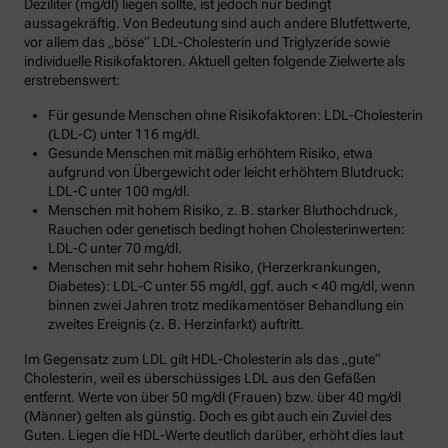
Deziliter (mg/dl) liegen sollte, ist jedoch nur bedingt
aussagekräftig. Von Bedeutung sind auch andere Blutfettwerte,
vor allem das „böse“ LDL-Cholesterin und Triglyzeride sowie
individuelle Risikofaktoren. Aktuell gelten folgende Zielwerte als
erstrebenswert:
Für gesunde Menschen ohne Risikofaktoren: LDL-Cholesterin
(LDL-C) unter 116 mg/dl.
Gesunde Menschen mit mäßig erhöhtem Risiko, etwa
aufgrund von Übergewicht oder leicht erhöhtem Blutdruck:
LDL-C unter 100 mg/dl.
Menschen mit hohem Risiko, z. B. starker Bluthochdruck,
Rauchen oder genetisch bedingt hohen Cholesterinwerten:
LDL-C unter 70 mg/dl.
Menschen mit sehr hohem Risiko, (Herzerkrankungen,
Diabetes): LDL-C unter 55 mg/dl, ggf. auch < 40 mg/dl, wenn
binnen zwei Jahren trotz medikamentöser Behandlung ein
zweites Ereignis (z. B. Herzinfarkt) auftritt.
Im Gegensatz zum LDL gilt HDL-Cholesterin als das „gute“
Cholesterin, weil es überschüssiges LDL aus den Gefäßen
entfernt. Werte von über 50 mg/dl (Frauen) bzw. über 40 mg/dl
(Männer) gelten als günstig. Doch es gibt auch ein Zuviel des
Guten. Liegen die HDL-Werte deutlich darüber, erhöht dies laut