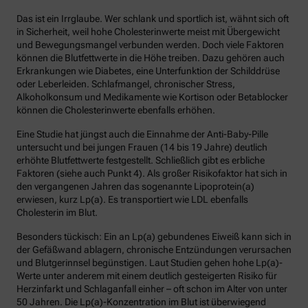
Das ist ein Irrglaube. Wer schlank und sportlich ist, wähnt sich oft
in Sicherheit, weil hohe Cholesterinwerte meist mit Übergewicht
und Bewegungsmangel verbunden werden. Doch viele Faktoren
können die Blutfettwerte in die Höhe treiben. Dazu gehören auch
Erkrankungen wie Diabetes, eine Unterfunktion der Schilddrüse
oder Leberleiden. Schlafmangel, chronischer Stress,
Alkoholkonsum und Medikamente wie Kortison oder Betablocker
können die Cholesterinwerte ebenfalls erhöhen.
Eine Studie hat jüngst auch die Einnahme der Anti-Baby-Pille
untersucht und bei jungen Frauen (14 bis 19 Jahre) deutlich
erhöhte Blutfettwerte festgestellt. Schließlich gibt es erbliche
Faktoren (siehe auch Punkt 4). Als großer Risikofaktor hat sich in
den vergangenen Jahren das sogenannte Lipoprotein(a)
erwiesen, kurz Lp(a). Es transportiert wie LDL ebenfalls
Cholesterin im Blut.
Besonders tückisch: Ein an Lp(a) gebundenes Eiweiß kann sich in
der Gefäßwand ablagern, chronische Entzündungen verursachen
und Blutgerinnsel begünstigen. Laut Studien gehen hohe Lp(a)-
Werte unter anderem mit einem deutlich gesteigerten Risiko für
Herzinfarkt und Schlaganfall einher – oft schon im Alter von unter
50 Jahren. Die Lp(a)-Konzentration im Blut ist überwiegend