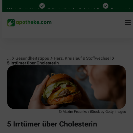
Herz, Kreislauf & Stoffwechsel
 Mal in Deutschland
Online bei Ihrer Apotheke bestellen
Bequem zwischen A
...
Gesundheitstipps
Herz, Kreislauf & Stoffwechsel
5 Irrtümer über Cholesterin
© Maxim Fesenko / iStock by Getty Images
5 Irrtümer über Cholesterin