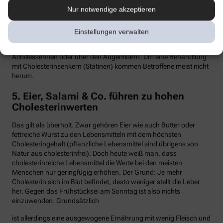
Nur notwendige akzeptieren
Hypercholesterinämie kommt bei etwa einer von 300 Personen
vor. Sind in der Familie Fälle von frühen Herzinfarkten, Stents oder
Bypass-Operationen bekannt, sollte man sein Cholesterin
Einstellungen verwalten
dringend überprüfen lassen. Anzeichen können auch gelbliche
Knötchen (Xanthome) unter der Haut sein, etwa an den
Achillessehnen oder über den Augenlidern. Um eine Behandlung
mit Cholesterinsenkern (Statinen) kommen Betroffene meist nicht
herum.
5. Eier, Salami & Co. führen zu hohen
Cholesterinwerten
Das gilt als überholt. Zwar gehören Eier wie auch Butter oder
fettreiche Wurst zu den Lebensmitteln mit dem höchsten
Cholesteringehalt (pflanzliche Lebensmittel sind übrigens von
Natur aus cholesterinfrei). Doch heute weiß man, dass
cholesterinreiche Lebensmittel die Werte bei den meisten
Menschen nur geringfügig erhöhen. Der Grund: Je mehr
Cholesterin sich im Blut befindet, desto weniger stellt die Leber
her. Gegen das Frühstücksei am Sonntag ist also nichts
einzuwenden. Grundsätzlich
ist allerdings eine ausgewogene Ernährung mit wenig Fleisch und