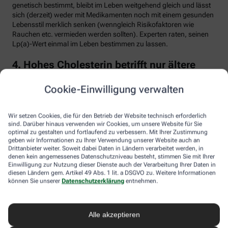
genetisch bestimmt, bleibt im Leben weitgehend gleich und lässt
sich (derzeit) weder mit Medikamenten noch mit einem gesunden
Lebensstil merklich senken (wenngleich Risikofaktoren wie
Rauchen etc. vermieden werden sollten). Experten raten, seinen
Lp(a)-Wert einmal im Leben bestimmen zu lassen.
4. Hohes Cholesterin betrifft nur ältere
Menschen
Cookie-Einwilligung verwalten
Falsch. Zwar steigt das Risiko für erhöhte Cholesterinwerte mit
zunehmendem Alter. Menschen mit sogenannter familiärer
Hypercholesterinämie (FH) haben jedoch schon von Geburt an
Wir setzen Cookies, die für den Betrieb der Website technisch erforderlich
erhöhte Blutfettwerte. Bei der erblich bedingten
sind. Darüber hinaus verwenden wir Cookies, um unsere Website für Sie
optimal zu gestalten und fortlaufend zu verbessern. Mit Ihrer Zustimmung
Stoffwechselerkrankung sammelt sich durch einen Gendefekt
geben wir Informationen zu Ihrer Verwendung unserer Website auch an
sehr viel LDL-Cholesterin im Blut an (über 190 bis 500 mg/dl) und
Drittanbieter weiter. Soweit dabei Daten in Ländern verarbeitet werden, in
lagert sich an den Wänden der Arterien und Venen ab. Betroffene
denen kein angemessenes Datenschutzniveau besteht, stimmen Sie mit Ihrer
entwickeln oft schon im jungen Erwachsenenalter eine
Einwilligung zur Nutzung dieser Dienste auch der Verarbeitung Ihrer Daten in
Arteriosklerose.
diesen Ländern gem. Artikel 49 Abs. 1 lit. a DSGVO zu. Weitere Informationen
können Sie unserer
Datenschutzerklärung
entnehmen.
Unbehandelt erkrankt etwa die Hälfte der Männer schon vor dem
50. Lebensjahr an einer koronaren Herzkrankheit (KHK), die zum
Herzinfarkt oder plötzlichem Herztod führen kann. Frauen sind
Alle akzeptieren
bis zur Menopause durch Hormone besser geschützt, bei ihnen
sind es rund 30 Prozent bis zum Alter von 60 Jahren. Die familiäre