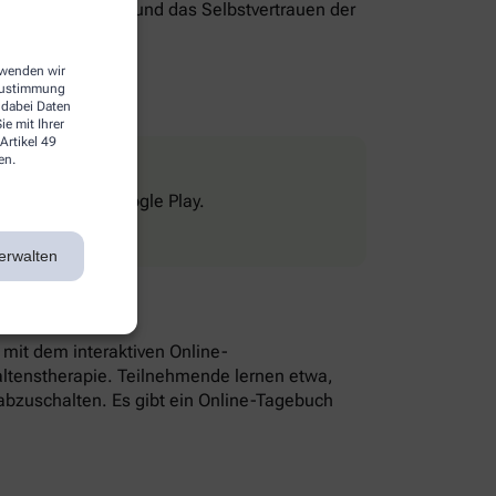
genverantwortung und das Selbstvertrauen der
erwenden wir
 Zustimmung
 dabei Daten
e mit Ihrer
Artikel 49
en.
Store und bei Google Play.
erwalten
n mit dem interaktiven Online-
altenstherapie. Teilnehmende lernen etwa,
bzuschalten. Es gibt ein Online-Tagebuch