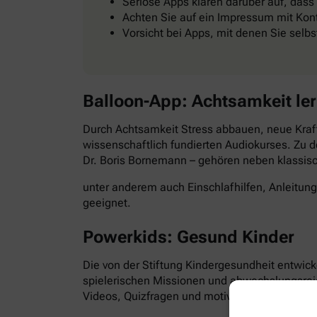
Seriöse Apps klären darüber auf, dass
Achten Sie auf ein Impressum mit Kont
Vorsicht bei Apps, mit denen Sie selb
Balloon-App: Achtsamkeit le
Durch Achtsamkeit Stress abbauen, neue Kraft
wissenschaftlich fundierten Audiokurses. Zu d
Dr. Boris Bornemann – gehören neben klassi
unter anderem auch Einschlafhilfen, Anleitun
geeignet.
Powerkids: Gesund Kinder
Die von der Stiftung Kindergesundheit entwick
spielerischen Missionen und abwechslungsre
Videos, Quizfragen und motivierende Aufgabe