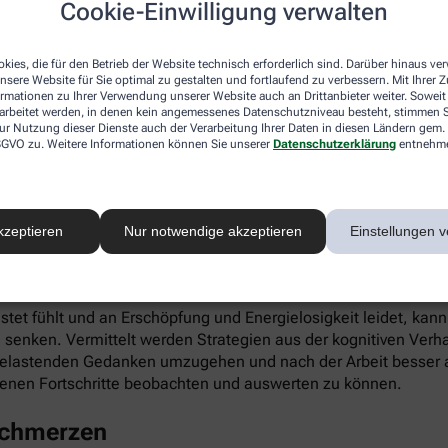
Cookie-Einwilligung verwalten
ieren. Gleichzeitig fördert die App die Selbstwahrnehmung, Ei
kies, die für den Betrieb der Website technisch erforderlich sind. Darüber hinaus v
nsere Website für Sie optimal zu gestalten und fortlaufend zu verbessern. Mit Ihrer
ormationen zu Ihrer Verwendung unserer Website auch an Drittanbieter weiter. Soweit
rarbeitet werden, in denen kein angemessenes Datenschutzniveau besteht, stimmen Si
ur Nutzung dieser Dienste auch der Verarbeitung Ihrer Daten in diesen Ländern gem. 
 DSGVO zu. Weitere Informationen können Sie unserer
Datenschutzerklärung
entnehm
infach digital einlösen: Die apotheke.com-App gibt’s im App 
kzeptieren
Nur notwendige akzeptieren
Einstellungen v
 Burnout
astet fühlt und an Erschöpfung und Energielosigkeit leidet, kan
 senken. Vermittelt werden Strategien aus der kognitiven Verh
 belastenden Gedanken umzugehen und nach der Arbeit besser a
enen Fortschritte beobachten und auswerten zu können.
schmerzen