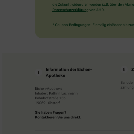
die Zukunft widerrufen werden (z.B. über den Abmel
Datenschutzerklärung
von AHD.
* Coupon-Bedingungen: Einmalig einlösbar bis zum 
Information der Eichen-
Z
Apotheke
Bar oder
Zahlungs
Eichen-Apotheke
Inhaber: Kathrin Lachmann
Bahnhofstraße 15b
19069 Lübstorf
Sie haben Fragen?
Kontaktieren Sie uns direkt.