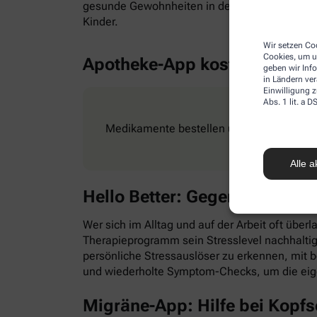
gesunde Gewohnheiten in den Alltag zu integr
Kinder.
Wir setzen Coo
Cookies, um u
Apotheke-App kostenlos
geben wir Inf
in Ländern ve
Einwilligung z
Abs. 1 lit. a
Medikamente bestellen und Rezepte ganz e
Alle a
Hello Better: Gegen Stress &
Wer sich im Alltag und auf der Arbeit oft überl
Therapieprogramm sein Stresslevel nachhaltig
persönliche Stressauslöser zu erkennen, mit
und wiederholte Symptom-Checks, um die eig
Migräne-App: Hilfe bei Kopf