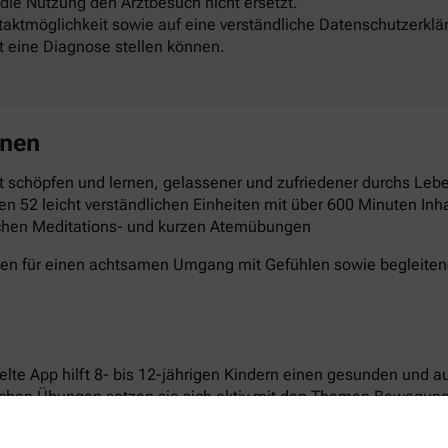
 die Nutzung den Arztbesuch nicht ersetzt.
aktmöglichkeit sowie auf eine verständliche Datenschutzerklä
st eine Diagnose stellen können.
rnen
 schöpfen und lernen, gelassener und zufriedener durchs Leben
en 52 leicht verständlichen Einheiten mit über 600 Minuten Inha
schen Meditations- und kurzen Atemübungen
gen für einen achtsamen Umgang mit Gefühlen sowie begleitende
elte App hilft 8- bis 12-jährigen Kindern einen gesunden und 
ichen Übungen setzen sie sich aktiv mit den Themen Bewegun
n laden dazu ein, Neues auszuprobieren und