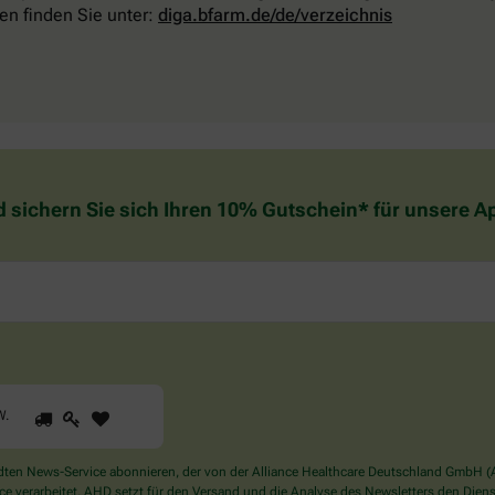
en finden Sie unter:
diga.bfarm.de/de/verzeichnis
d sichern Sie sich Ihren 10% Gutschein* für unsere 
1
2
3
Sind
W
.
Sie
ein
Mensch?
en News-Service abonnieren, der von der Alliance Healthcare Deutschland GmbH (AH
Dann
verarbeitet. AHD setzt für den Versand und die Analyse des Newsletters den Dienstle