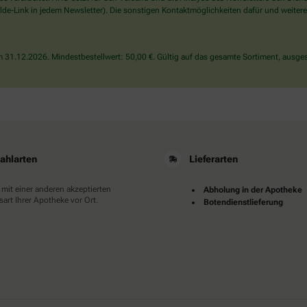
wählen
de-Link in jedem Newsletter). Die sonstigen Kontaktmöglichkeiten dafür und weitere
Sie
bitte
den
31.12.2026. Mindestbestellwert: 50,00 €. Gültig auf das gesamte Sortiment, ausges
LKW.
ahlarten
Lieferarten
 mit einer anderen akzeptierten
Abholung in der Apotheke
art Ihrer Apotheke vor Ort.
Botendienstlieferung