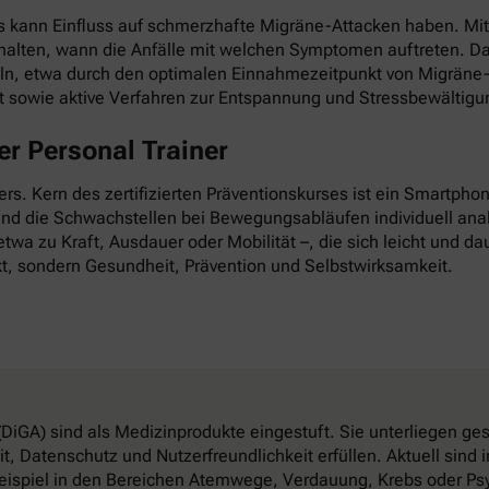
as kann Einfluss auf schmerzhafte Migräne-Attacken haben. Mi
esthalten, wann die Anfälle mit welchen Symptomen auftreten. D
ln, etwa durch den optimalen Einnahmezeitpunkt von Migräne-
it sowie aktive Verfahren zur Entspannung und Stressbewältigu
r Personal Trainer
nders. Kern des zertifizierten Präventionskurses ist ein Smartp
 und die Schwachstellen bei Bewegungsabläufen individuell anal
twa zu Kraft, Ausdauer oder Mobilität –, die sich leicht und dau
t, sondern Gesundheit, Prävention und Selbstwirksamkeit.
DiGA) sind als Medizinprodukte eingestuft. Sie unterliegen g
, Datenschutz und Nutzerfreundlichkeit erfüllen. Aktuell sin
eispiel in den Bereichen Atemwege, Verdauung, Krebs oder Psy