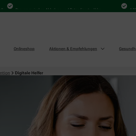
Bequem zwischen Abholung und Botendienst wählen
4.000 Mal
Onlineshop
Aktionen & Empfehlungen
Gesundhe
ntion
Digitale Helfer