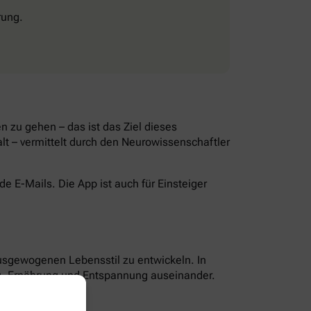
rung.
 zu gehen – das ist das Ziel dieses
lt – vermittelt durch den Neurowissenschaftler
 E-Mails. Die App ist auch für Einsteiger
ausgewogenen Lebensstil zu entwickeln. In
g, Ernährung und Entspannung auseinander.