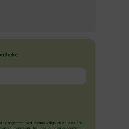
Apotheke
D) angeboten wird. Hiermit willige ich ein, dass AHD
ister Emarsys ein. Die Einwilligung kann jederzeit für