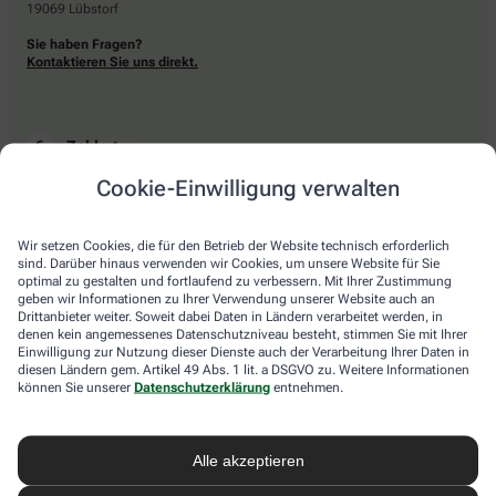
19069 Lübstorf
Sie haben Fragen?
Kontaktieren Sie uns direkt.
Zahlarten
Cookie-Einwilligung verwalten
Bar oder mit einer anderen akzeptierten Zahlungsart Ihrer Apotheke vor Ort.
Wir setzen Cookies, die für den Betrieb der Website technisch erforderlich
sind. Darüber hinaus verwenden wir Cookies, um unsere Website für Sie
Lieferarten
optimal zu gestalten und fortlaufend zu verbessern. Mit Ihrer Zustimmung
geben wir Informationen zu Ihrer Verwendung unserer Website auch an
Drittanbieter weiter. Soweit dabei Daten in Ländern verarbeitet werden, in
Abholung in der Apotheke
denen kein angemessenes Datenschutzniveau besteht, stimmen Sie mit Ihrer
Botendienstlieferung
Einwilligung zur Nutzung dieser Dienste auch der Verarbeitung Ihrer Daten in
diesen Ländern gem. Artikel 49 Abs. 1 lit. a DSGVO zu. Weitere Informationen
können Sie unserer
Datenschutzerklärung
entnehmen.
apotheke.com Informationen
Alle akzeptieren
Newsletter