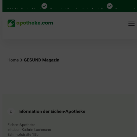
.000 Mal in Deutschland
Online bei Ihrer Apotheke bestellen
Bequem zwisc
Home
GESUND Magazin
Information der Eichen-Apotheke
Eichen-Apotheke
Inhaber: Kathrin Lachmann
Bahnhofstraße 15b