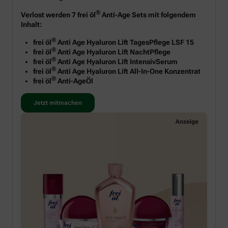
®
Verlost werden 7 frei öl
Anti-Age Sets mit folgendem
Inhalt:
®
frei öl
Anti Age Hyaluron Lift TagesPflege LSF 15
®
frei öl
Anti Age Hyaluron Lift NachtPflege
®
frei öl
Anti Age Hyaluron Lift IntensivSerum
®
frei öl
Anti Age Hyaluron Lift All-In-One Konzentrat
®
frei öl
Anti-AgeÖl
Jetzt mitmachen