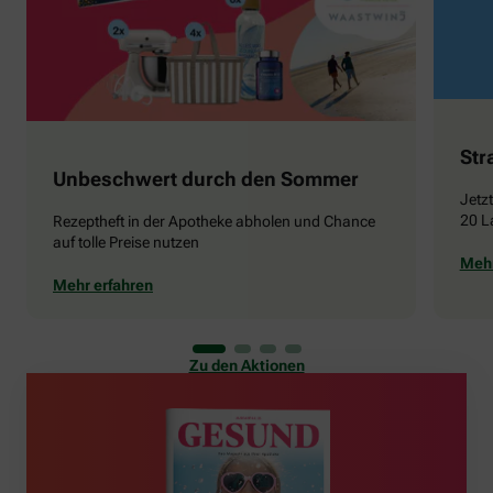
Str
Unbeschwert durch den Sommer
Jetz
20 L
Rezeptheft in der Apotheke abholen und Chance
auf tolle Preise nutzen
Mehr
Mehr erfahren
Zu den Aktionen