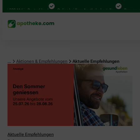
00 Mal in Deutschland
Online bei Ihrer Apotheke bestellen
Bequem zwischen
...
Aktionen & Empfehlungen
Aktuelle Empfehlungen
Aktuelle Empfehlungen