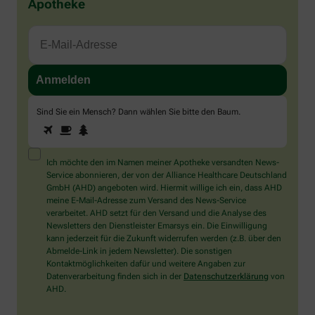
Apotheke
Sind Sie ein Mensch? Dann wählen Sie bitte
den Baum
.
1
2
3
Sind
Sie
ein
Mensch?
Ich möchte den im Namen meiner Apotheke versandten News-
Dann
Service abonnieren, der von der Alliance Healthcare Deutschland
wählen
GmbH (AHD) angeboten wird. Hiermit willige ich ein, dass AHD
Sie
meine E-Mail-Adresse zum Versand des News-Service
bitte
verarbeitet. AHD setzt für den Versand und die Analyse des
den
Newsletters den Dienstleister Emarsys ein. Die Einwilligung
Baum.
kann jederzeit für die Zukunft widerrufen werden (z.B. über den
Abmelde-Link in jedem Newsletter). Die sonstigen
Kontaktmöglichkeiten dafür und weitere Angaben zur
Datenverarbeitung finden sich in der
Datenschutzerklärung
von
AHD.