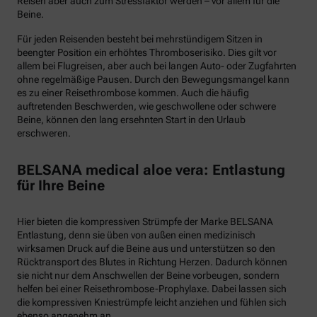
Reisen aber auch zum Stressfaktor werden – vor allem für die
Beine.
Für jeden Reisenden besteht bei mehrstündigem Sitzen in
beengter Position ein erhöhtes Thromboserisiko. Dies gilt vor
allem bei Flugreisen, aber auch bei langen Auto- oder Zugfahrten
ohne regelmäßige Pausen. Durch den Bewegungsmangel kann
es zu einer Reisethrombose kommen. Auch die häufig
auftretenden Beschwerden, wie geschwollene oder schwere
Beine, können den lang ersehnten Start in den Urlaub
erschweren.
BELSANA medical aloe vera: Entlastung
für Ihre Beine
Hier bieten die kompressiven Strümpfe der Marke BELSANA
Entlastung, denn sie üben von außen einen medizinisch
wirksamen Druck auf die Beine aus und unterstützen so den
Rücktransport des Blutes in Richtung Herzen. Dadurch können
sie nicht nur dem Anschwellen der Beine vorbeugen, sondern
helfen bei einer Reisethrombose-Prophylaxe. Dabei lassen sich
die kompressiven Kniestrümpfe leicht anziehen und fühlen sich
ebenso angenehm an.