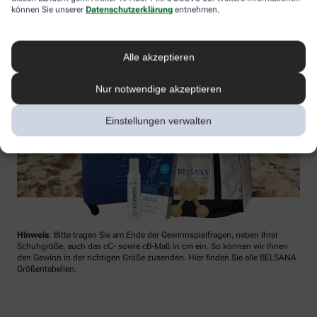
können Sie unserer
Datenschutzerklärung
entnehmen.
Alle akzeptieren
Nur notwendige akzeptieren
Einstellungen verwalten
Hinweis
: Bitte tragen Sie am Ende der Gewinnspielfragen, neben Ihrer
Schuhgröße, auch das cC- sowie cB-Maß in cm ein. So können wir Ihnen
den Gewinn in der richtigen Größe zusenden. Hier finden Sie alle BELSANA
Größentabellen.