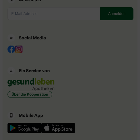
Social Media
Ein Service von
Über die Kooperation
Mobile App