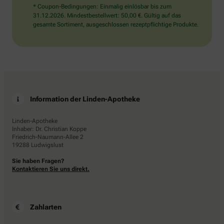
* Coupon-Bedingungen: Einmalig einlösbar bis zum
31.12.2026. Mindestbestellwert: 50,00 €. Gültig auf das
gesamte Sortiment, ausgeschlossen rezeptpflichtige Produkte.
Information der Linden-Apotheke
Linden-Apotheke
Inhaber: Dr. Christian Koppe
Friedrich-Naumann-Allee 2
19288 Ludwigslust
Sie haben Fragen?
Kontaktieren Sie uns direkt.
Zahlarten