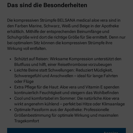
Das sind die Besonderheiten
Die kompressiven Strümpfe BELSANA medical aloe vera sind in
den Farben Marine, Schwarz, Weiß und Beige in der Apotheke
erhältlich. Mithilfe der entsprechenden Beinumfänge und
Schuhgröße wird dort die richtige Größe für Sie ermittelt. Denn nur
bei optimalem Sitz können die kompressiven Strümpfe ihre
Wirkung voll entfalten.
Schützt auf Reisen: Wirksame Kompression unterstützt den
Blutfluss und hilft, einer Reisethrombose vorzubeugen
Leichte Beine statt Schwellungen: Reduziert Müdigkeit,
Schweregefühl und Anschwellen – ideal für lange Fahrten
oder Flüge
Extra Pflege für die Haut: Aloe vera und Vitamin E spenden
kontinuierlich Feuchtigkeit und steigern das Wohlbefinden
Cool und komfortabel im Sommer: Die natürliche Aloe vera
wirkt angenehm kühlend – perfekt bei Hitze oder Klimaanlage
Optimale Passform aus der Apotheke: Professionelle
Größenbestimmung für optimale Wirkung und maximalen
Tragekomfort