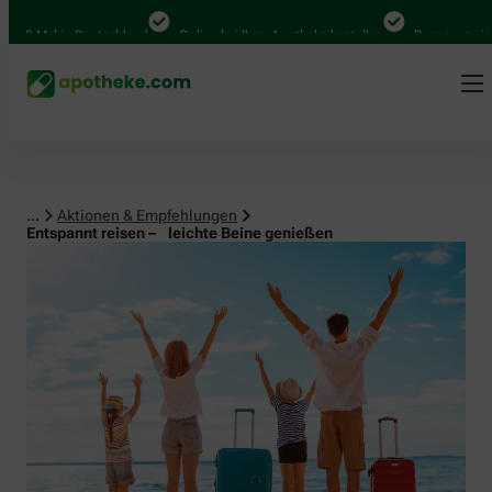
al in Deutschland
Online bei Ihrer Apotheke bestellen
Bequem zwischen Ab
...
Aktionen & Empfehlungen
Entspannt reisen – leichte Beine genießen