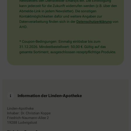
den
Newsletters den Dienstleister Emarsys ein. Die Einwilligung
Stern.
kann jederzeit für die Zukunft widerrufen werden (z.B. über den
Abmelde-Link in jedem Newsletter). Die sonstigen
Kontaktmöglichkeiten dafür und weitere Angaben zur
Datenverarbeitung finden sich in der
Datenschutzerklärung
von
AHD.
* Coupon-Bedingungen: Einmalig einlösbar bis zum
31.12.2026. Mindestbestellwert: 50,00 €. Gültig auf das
gesamte Sortiment, ausgeschlossen rezeptpflichtige Produkte.
Information der Linden-Apotheke
Linden-Apotheke
Inhaber: Dr. Christian Koppe
Friedrich-Naumann-Allee 2
19288 Ludwigslust