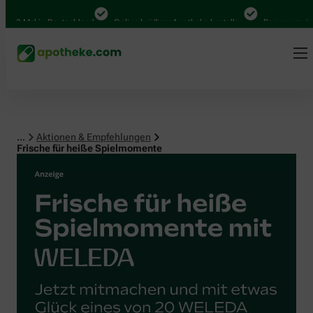
Mal in Deutschland
Online bei Ihrer Apotheke bestellen
Bequem zwischen A
...
Aktionen & Empfehlungen
Frische für heiße Spielmomente