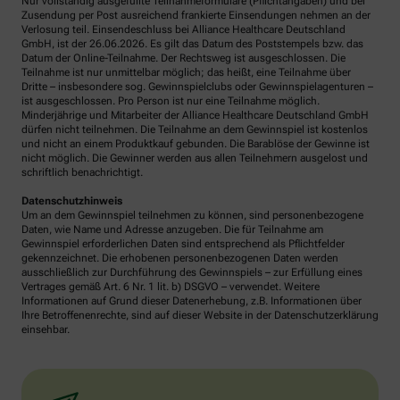
Nur vollständig ausgefüllte Teilnahmeformulare (Pflichtangaben) und bei
Zusendung per Post ausreichend frankierte Einsendungen nehmen an der
Verlosung teil. Einsendeschluss bei Alliance Healthcare Deutschland
GmbH, ist der 26.06.2026. Es gilt das Datum des Poststempels bzw. das
Datum der Online-Teilnahme. Der Rechtsweg ist ausgeschlossen. Die
Teilnahme ist nur unmittelbar möglich; das heißt, eine Teilnahme über
Dritte – insbesondere sog. Gewinnspielclubs oder Gewinnspielagenturen –
ist ausgeschlossen. Pro Person ist nur eine Teilnahme möglich.
Minderjährige und Mitarbeiter der Alliance Healthcare Deutschland GmbH
dürfen nicht teilnehmen. Die Teilnahme an dem Gewinnspiel ist kostenlos
und nicht an einem Produktkauf gebunden. Die Barablöse der Gewinne ist
nicht möglich. Die Gewinner werden aus allen Teilnehmern ausgelost und
schriftlich benachrichtigt.
Datenschutzhinweis
Um an dem Gewinnspiel teilnehmen zu können, sind personenbezogene
Daten, wie Name und Adresse anzugeben. Die für Teilnahme am
Gewinnspiel erforderlichen Daten sind entsprechend als Pflichtfelder
gekennzeichnet. Die erhobenen personenbezogenen Daten werden
ausschließlich zur Durchführung des Gewinnspiels – zur Erfüllung eines
Vertrages gemäß Art. 6 Nr. 1 lit. b) DSGVO – verwendet. Weitere
Informationen auf Grund dieser Datenerhebung, z.B. Informationen über
Ihre Betroffenenrechte, sind auf dieser Website in der Datenschutzerklärung
einsehbar.