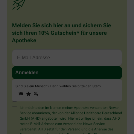
Melden Sie sich hier an und sichern Sie
sich Ihren 10% Gutschein* für unsere
Apotheke
Sind Sie ein Mensch? Dann wählen Sie bitte
den Stern
.
1
2
3
Sind
Sie
ein
Mensch?
Ich möchte den im Namen meiner Apotheke versandten News-
Dann
Service abonnieren, der von der Alliance Healthcare Deutschland
wählen
GmbH (AHD) angeboten wird. Hiermit willige ich ein, dass AHD
Sie
meine E-Mail-Adresse zum Versand des News-Service
bitte
verarbeitet. AHD setzt für den Versand und die Analyse des