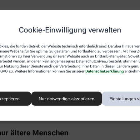
keine erhöhten Cholesterinwerte
Cookie-Einwilligung verwalten
ich ist, wähnt sich oft in Sicherheit, weil hohe Cholesterinwe
 die Blutfettwerte in die Höhe treiben. Dazu gehören auch Erk
el, chronischer Stress, Alkoholkonsum und Medikamente wie K
kies, die für den Betrieb der Website technisch erforderlich sind. Darüber hinaus v
nsere Website für Sie optimal zu gestalten und fortlaufend zu verbessern. Mit Ihrer
ormationen zu Ihrer Verwendung unserer Website auch an Drittanbieter weiter. Soweit
rarbeitet werden, in denen kein angemessenes Datenschutzniveau besteht, stimmen Si
nti-Baby-Pille untersucht und bei jungen Frauen (14 bis 19 Jahr
ur Nutzung dieser Dienste auch der Verarbeitung Ihrer Daten in diesen Ländern gem. 
uch Punkt 4). Als großer Risikofaktor hat sich in den vergange
 DSGVO zu. Weitere Informationen können Sie unserer
Datenschutzerklärung
entnehm
ebenfalls Cholesterin im Blut.
Eiweiß kann sich in der Gefäßwand ablagern, chronische Entz
rte unter anderem mit einem deutlich gesteigerten Risiko für H
kzeptieren
Nur notwendige akzeptieren
Einstellungen v
-Konzentration im Blut ist überwiegend genetisch bestimmt, ble
inem gesunden Lebensstil merklich senken (wenngleich Risiko
einmal im Leben bestimmen zu lassen.
 nur ältere Menschen