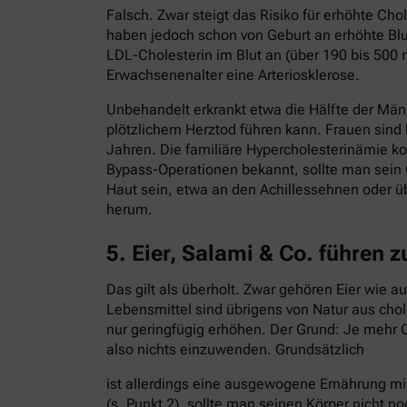
Falsch. Zwar steigt das Risiko für erhöhte C
haben jedoch schon von Geburt an erhöhte Blut
LDL-Cholesterin im Blut an (über 190 bis 500 
Erwachsenenalter eine Arteriosklerose.
Unbehandelt erkrankt etwa die Hälfte der Män
plötzlichem Herztod führen kann. Frauen sind
Jahren. Die familiäre Hypercholesterinämie ko
Bypass-Operationen bekannt, sollte man sein 
Haut sein, etwa an den Achillessehnen oder ü
herum.
5. Eier, Salami & Co. führen 
Das gilt als überholt. Zwar gehören Eier wie 
Lebensmittel sind übrigens von Natur aus cho
nur geringfügig erhöhen. Der Grund: Je mehr C
also nichts einzuwenden. Grundsätzlich
ist allerdings eine ausgewogene Ernährung mi
(s. Punkt 2), sollte man seinen Körper nicht no