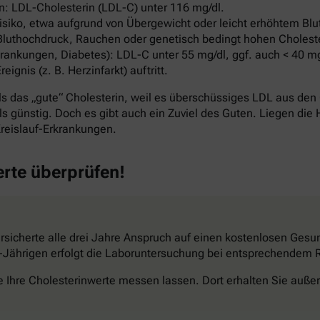
: LDL-Cholesterin (LDL-C) unter 116 mg/dl.
ko, etwa aufgrund von Übergewicht oder leicht erhöhtem Blut
Bluthochdruck, Rauchen oder genetisch bedingt hohen Cholest
ankungen, Diabetes): LDL-C unter 55 mg/dl, ggf. auch < 40 mg
nis (z. B. Herzinfarkt) auftritt.
s das „gute“ Cholesterin, weil es überschüssiges LDL aus den 
s günstig. Doch es gibt auch ein Zuviel des Guten. Liegen die 
reislauf-Erkrankungen.
erte überprüfen!
sicherte alle drei Jahre Anspruch auf einen kostenlosen Gesun
34-Jährigen erfolgt die Laboruntersuchung bei entsprechendem Ri
e Ihre Cholesterinwerte messen lassen. Dort erhalten Sie außer