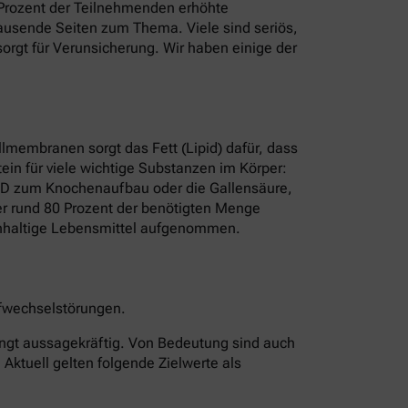
8 Prozent der Teilnehmenden erhöhte
t Tausende Seiten zum Thema. Viele sind seriös,
rgt für Verunsicherung. Wir haben einige der
ellmembranen sorgt das Fett (Lipid) dafür, dass
ein für viele wichtige Substanzen im Körper:
n D zum Knochenaufbau oder die Gallensäure,
rper rund 80 Prozent der benötigten Menge
erinhaltige Lebensmittel aufgenommen.
offwechselstörungen.
edingt aussagekräftig. Von Bedeutung sind auch
 Aktuell gelten folgende Zielwerte als