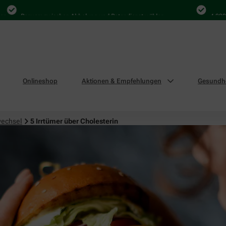
Bequem zwischen Abholung und Botendienst wählen
4.000 Mal in
Onlineshop
Aktionen & Empfehlungen
Gesundhe
wechsel
5 Irrtümer über Cholesterin