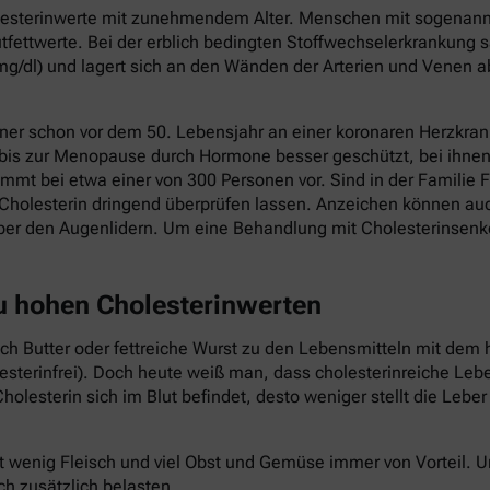
holesterinwerte mit zunehmendem Alter. Menschen mit sogenannt
fettwerte. Bei der erblich bedingten Stoffwechselerkrankung s
mg/dl) und lagert sich an den Wänden der Arterien und Venen a
ner schon vor dem 50. Lebensjahr an einer koronaren Herzkrank
 bis zur Menopause durch Hormone besser geschützt, bei ihnen 
mmt bei etwa einer von 300 Personen vor. Sind in der Familie F
Cholesterin dringend überprüfen lassen. Anzeichen können au
ber den Augenlidern. Um eine Behandlung mit Cholesterinsenk
zu hohen Cholesterinwerten
auch Butter oder fettreiche Wurst zu den Lebensmitteln mit dem 
lesterinfrei). Doch heute weiß man, dass cholesterinreiche Le
holesterin sich im Blut befindet, desto weniger stellt die Lebe
t wenig Fleisch und viel Obst und Gemüse immer von Vorteil.
ch zusätzlich belasten.