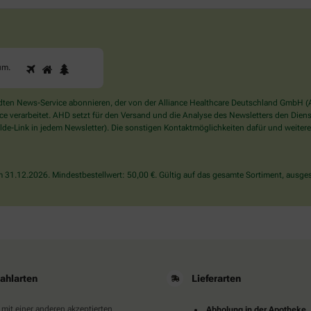
1
2
3
Sind
um
.
Sie
ein
Mensch?
en News-Service abonnieren, der von der Alliance Healthcare Deutschland GmbH (AH
Dann
verarbeitet. AHD setzt für den Versand und die Analyse des Newsletters den Dienstle
wählen
de-Link in jedem Newsletter). Die sonstigen Kontaktmöglichkeiten dafür und weitere
Sie
bitte
den
31.12.2026. Mindestbestellwert: 50,00 €. Gültig auf das gesamte Sortiment, ausges
Baum.
ahlarten
Lieferarten
 mit einer anderen akzeptierten
Abholung in der Apotheke