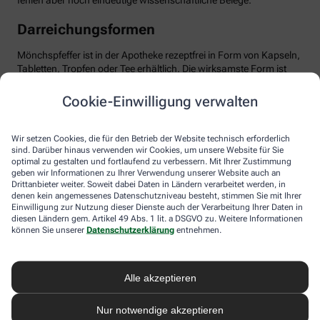
fehlen aber noch eindeutige wissenschaftliche Belege.
Darreichungsformen
Mönchspfeffer ist in der Apotheke rezeptfrei in Form von Kapseln,
Tabletten, Tropfen oder Tee erhältlich. Die wirksamste Form ist
das standardisierte Trockenextrakt, optimal dosiert mit etwa 20
mg pro Tag. Wichtig: Man sollte Geduld haben und das Präparat
Cookie-Einwilligung verwalten
mindestens über drei Menstruationszyklen einnehmen, bis sich
die positiven Effekte entfalten können. Mönchspfeffer ist in der
Regel gut verträglich. Dennoch sollten Sie die Anwendung ärztlich
Wir setzen Cookies, die für den Betrieb der Website technisch erforderlich
besprechen, besonders bei gleichzeitiger Einnahme von
sind. Darüber hinaus verwenden wir Cookies, um unsere Website für Sie
optimal zu gestalten und fortlaufend zu verbessern. Mit Ihrer Zustimmung
Medikamenten, die auf Dopamin-Rezeptoren wirken,
geben wir Informationen zu Ihrer Verwendung unserer Website auch an
beispielsweise bei psychischen Erkrankungen. Ebenso sollte
Drittanbieter weiter. Soweit dabei Daten in Ländern verarbeitet werden, in
Mönchspfeffer nicht in Schwangerschaft oder Stillzeit
denen kein angemessenes Datenschutzniveau besteht, stimmen Sie mit Ihrer
eingenommen werden, da er u.a. die Milchproduktion stören
Einwilligung zur Nutzung dieser Dienste auch der Verarbeitung Ihrer Daten in
kann.
diesen Ländern gem. Artikel 49 Abs. 1 lit. a DSGVO zu. Weitere Informationen
können Sie unserer
Datenschutzerklärung
entnehmen.
Alle akzeptieren
Nur notwendige akzeptieren