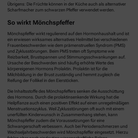
Übrigens: Die Früchte können in der Küche auch als alternativer
Scharfmacher zum schwarzen Pfeffer verwendet werden.
So wirkt Mönchspfeffer
Mönchspfeffer wirkt regulierend auf den Hormonhaushalt und ist
ein erwiesen wirksames alternatives Heilmittel bei verschiedenen
Frauenbeschwerden wie dem prämenstruellen Syndrom (PMS)
und Zyklusstörungen. Beim PMS treten oft Symptome wie
Reizbarkeit, Brustspannen und Stimmungsschwankungen auf.
Ursache der Beschwerden sind häufig erhöhte Werte des
körpereigenen Hormons Prolaktin. Prolaktin ist für die
Milchbildung in der Brust zuständig und hemmt zugleich die
Reifung der Follikel in den Eierstöcken.
Die Inhaltsstoffe des Mönchspfeffers senken die Ausschüttung
des Hormons. Durch die prolaktinsenkende Wirkung hat die
Heilpflanze auch einen positiven Effekt auf einen unregelmäßigen
Menstruationszyklus. Weil Zyklusstörungen oft auch mit einem
unerfüllten Kinderwunsch in Zusammenhang stehen, kann
Mönchspfeffer zudem die Voraussetzungen für eine
Schwangerschaft verbessern. Auch bei Periodenschmerzen und
Wechseljahrbeschwerden wird Mönchspfeffer eingesetzt. Hierzu