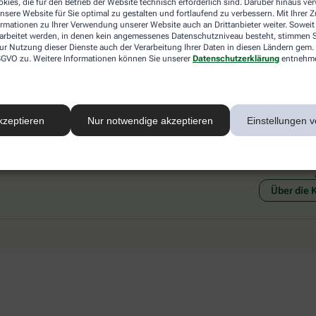
kies, die für den Betrieb der Website technisch erforderlich sind. Darüber hinaus v
 mit einer anderen akzeptierten
Abholung in der Apotheke
nsere Website für Sie optimal zu gestalten und fortlaufend zu verbessern. Mit Ihrer
art Ihrer Apotheke vor Ort.
Botendienstlieferung
ormationen zu Ihrer Verwendung unserer Website auch an Drittanbieter weiter. Soweit
rarbeitet werden, in denen kein angemessenes Datenschutzniveau besteht, stimmen Si
ur Nutzung dieser Dienste auch der Verarbeitung Ihrer Daten in diesen Ländern gem. 
 DSGVO zu. Weitere Informationen können Sie unserer
Datenschutzerklärung
entnehm
kzeptieren
Nur notwendige akzeptieren
Einstellungen v
Social Media
Ein Se
Über die 