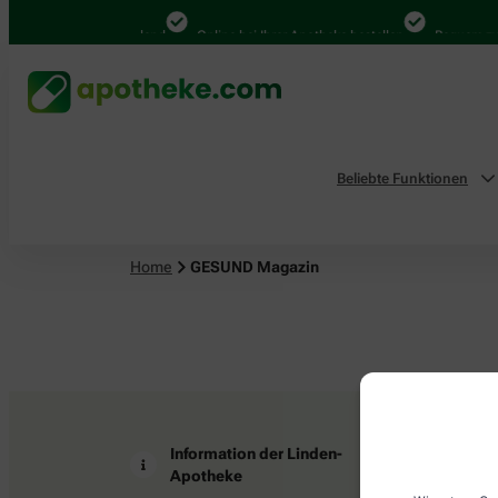
4.000 Mal in Deutschland
Online bei Ihrer Apotheke bestellen
Bequem zwi
Beliebte Funktionen
Home
GESUND Magazin
Information der Linden-
Z
Apotheke