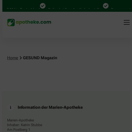
.000 Mal in Deutschland
Online bei Ihrer Apotheke bestellen
Bequem zwisc
Home
GESUND Magazin
Information der Marien-Apotheke
Marien-Apotheke
Inhaber: Katrin Stubbe
Am Postberg 1