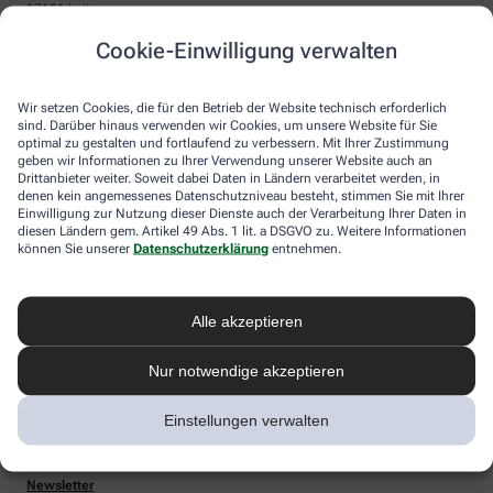
17121 Loitz
Sie haben Fragen?
Cookie-Einwilligung verwalten
Kontaktieren Sie uns direkt.
Wir setzen Cookies, die für den Betrieb der Website technisch erforderlich
sind. Darüber hinaus verwenden wir Cookies, um unsere Website für Sie
optimal zu gestalten und fortlaufend zu verbessern. Mit Ihrer Zustimmung
Zahlarten
geben wir Informationen zu Ihrer Verwendung unserer Website auch an
Drittanbieter weiter. Soweit dabei Daten in Ländern verarbeitet werden, in
Bar oder mit einer anderen akzeptierten Zahlungsart Ihrer Apotheke vor Ort.
denen kein angemessenes Datenschutzniveau besteht, stimmen Sie mit Ihrer
Einwilligung zur Nutzung dieser Dienste auch der Verarbeitung Ihrer Daten in
diesen Ländern gem. Artikel 49 Abs. 1 lit. a DSGVO zu. Weitere Informationen
können Sie unserer
Datenschutzerklärung
entnehmen.
Lieferarten
Alle akzeptieren
Abholung in der Apotheke
Botendienstlieferung
Nur notwendige akzeptieren
Einstellungen verwalten
apotheke.com Informationen
Newsletter