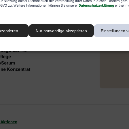
ur Nutzung dieser Dienste auch der Verarbeitung Ihrer Daten in diesen Ländern gem. 
 DSGVO zu. Weitere Informationen können Sie unserer
Datenschutzerklärung
entnehm
 intensive Pflege und Feuchtigkeit. Die
®
 Lift Gesichtspflege und dem frei öl
autgefühl und gepflegte Ausstrahlung.
kzeptieren
Nur notwendige akzeptieren
Einstellungen v
it folgendem Inhalt:
Pflege LSF 15
flege
ivSerum
-One Konzentrat
 Aktionen