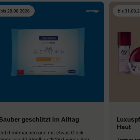
bis 28.08.2026
bis 31.08.
Sauber geschützt im Alltag
Luxuspf
Haut
Jetzt mitmachen und mit etwas Glück
eines von 30 Sterillium® 2in1 wipes Sets