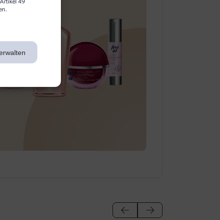
Artikel 49
en.
erwalten