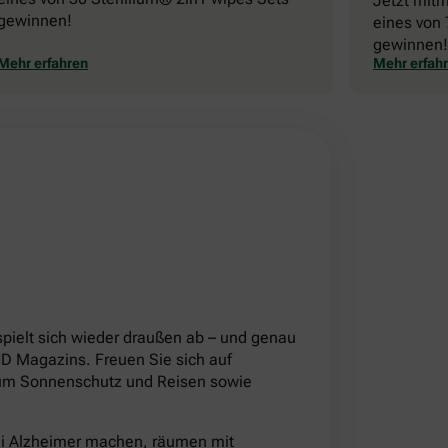
Jetzt mit
gewinnen!
eines von 
gewinnen!
Mehr erfahren
Mehr erfah
!
pielt sich wieder draußen ab – und genau
 Magazins. Freuen Sie sich auf
d um Sonnenschutz und Reisen sowie
ei Alzheimer machen, räumen mit