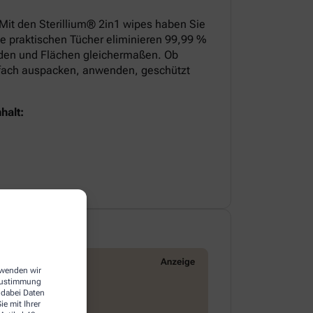
 Mit den Sterillium® 2in1 wipes haben Sie
ie praktischen Tücher eliminieren 99,99 %
nden und Flächen gleichermaßen. Ob
infach auspacken, anwenden, geschützt
halt:
erwenden wir
 Zustimmung
 dabei Daten
e mit Ihrer