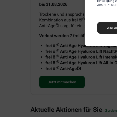
Einwilligung z
bis 31.08.2026
Abs. 1 lit. a
Trockene und anspruchsvolle Haut benötigt
®
Kombination aus frei öl
Anti Age Hyaluron
Anti-AgeÖl sorgt für ein geschmeidiges H
Alle a
®
Verlost werden 7 frei öl
Anti-Age Sets m
®
frei öl
Anti Age Hyaluron Lift Tages
®
frei öl
Anti Age Hyaluron Lift NachtP
®
frei öl
Anti Age Hyaluron Lift Intens
®
frei öl
Anti Age Hyaluron Lift All-In
®
frei öl
Anti-AgeÖl
Jetzt mitmachen
Aktuelle Aktionen für Sie
Zu den