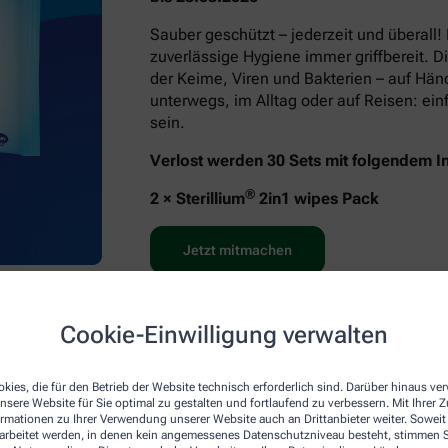
Sauber geschützt – jederzeit und überall!
zuverlässige Hygiene immer griffbereit. D
der Keime, Viren und Bakterien – auf Hä
unterwegs, im Alltag oder auf Reisen: e
sein.
Verlost werden 30 Sets mit folgendem In
®
2 × Sterillium
2in1 wipes Pack
Jetzt mitmachen
Cookie-Einwilligung verwalten
kies, die für den Betrieb der Website technisch erforderlich sind. Darüber hinaus v
nsere Website für Sie optimal zu gestalten und fortlaufend zu verbessern. Mit Ihrer
ormationen zu Ihrer Verwendung unserer Website auch an Drittanbieter weiter. Soweit
rarbeitet werden, in denen kein angemessenes Datenschutzniveau besteht, stimmen Si