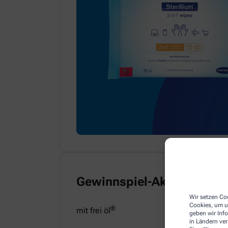
Gewinnspiel-Aktion
Wir setzen Coo
Cookies, um u
®
mit frei öl
geben wir Inf
in Ländern ve