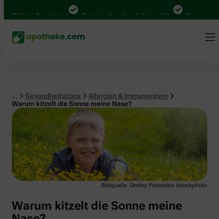
Allergien & Immunsystem
.000 Mal in Deutschland
Online bei Ihrer Apotheke bestellen
Bequem zwisch
...
Gesundheitstipps
Allergien & Immunsystem
Warum kitzelt die Sonne meine Nase?
Bildquelle: Dmitry Potashkin istockphoto
Warum kitzelt die Sonne meine
Nase?