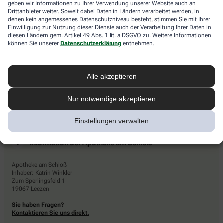
geben wir Informationen zu Ihrer Verwendung unserer Website auch an
das
Newsletters den Dienstleister Emarsys ein. Die Einwilligung
Drittanbieter weiter. Soweit dabei Daten in Ländern verarbeitet werden, in
Auto.
kann jederzeit für die Zukunft widerrufen werden (z.B. über den
denen kein angemessenes Datenschutzniveau besteht, stimmen Sie mit Ihrer
Abmelde-Link in jedem Newsletter). Die sonstigen
Einwilligung zur Nutzung dieser Dienste auch der Verarbeitung Ihrer Daten in
Kontaktmöglichkeiten dafür und weitere Angaben zur
diesen Ländern gem. Artikel 49 Abs. 1 lit. a DSGVO zu. Weitere Informationen
können Sie unserer
Datenschutzerklärung
entnehmen.
Datenverarbeitung finden sich in der
Datenschutzerklärung
von
AHD.
Alle akzeptieren
Nur notwendige akzeptieren
Einstellungen verwalten
Information der Apotheke am Schloß
Apotheke am Schloß
Inhaber: Katrin Winkler
Zum Sperlingsfeld 1
19067 Leezen
Sie haben Fragen?
Kontaktieren Sie uns direkt.