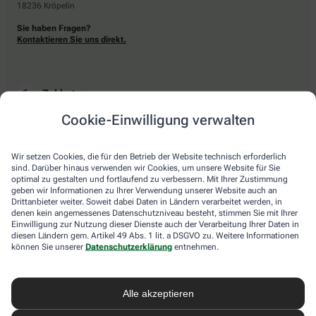
18236 Kröpelin
Sie haben Fragen?
Kontaktieren Sie uns direkt.
Zahlarten
Cookie-Einwilligung verwalten
Bar oder mit einer anderen akzeptierten Zahlungsart Ihrer Apotheke vor Ort.
Wir setzen Cookies, die für den Betrieb der Website technisch erforderlich
sind. Darüber hinaus verwenden wir Cookies, um unsere Website für Sie
Lieferarten
optimal zu gestalten und fortlaufend zu verbessern. Mit Ihrer Zustimmung
geben wir Informationen zu Ihrer Verwendung unserer Website auch an
Drittanbieter weiter. Soweit dabei Daten in Ländern verarbeitet werden, in
Abholung in der Apotheke
denen kein angemessenes Datenschutzniveau besteht, stimmen Sie mit Ihrer
Botendienstlieferung
Einwilligung zur Nutzung dieser Dienste auch der Verarbeitung Ihrer Daten in
diesen Ländern gem. Artikel 49 Abs. 1 lit. a DSGVO zu. Weitere Informationen
können Sie unserer
Datenschutzerklärung
entnehmen.
apotheke.com Informationen
Alle akzeptieren
Newsletter