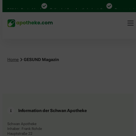
.000 Mal in Deutschland
Online bei Ihrer Apotheke bestellen
Bequem zwisc
Home
GESUND Magazin
Information der Schwan Apotheke
Schwan Apotheke
Inhaber: Frank Rohde
Hauptstraße 22