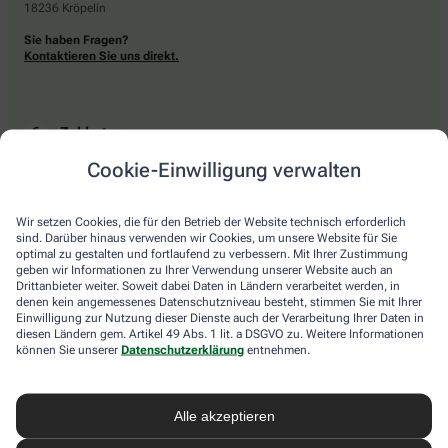
18236 Kröpelin
Sie haben Fragen?
Kontaktieren Sie uns direkt.
Zahlarten
Cookie-Einwilligung verwalten
Bar oder mit einer anderen akzeptierten Zahlungsart Ihrer Apotheke vor Ort.
Wir setzen Cookies, die für den Betrieb der Website technisch erforderlich
sind. Darüber hinaus verwenden wir Cookies, um unsere Website für Sie
Lieferarten
optimal zu gestalten und fortlaufend zu verbessern. Mit Ihrer Zustimmung
geben wir Informationen zu Ihrer Verwendung unserer Website auch an
Drittanbieter weiter. Soweit dabei Daten in Ländern verarbeitet werden, in
Abholung in der Apotheke
denen kein angemessenes Datenschutzniveau besteht, stimmen Sie mit Ihrer
Botendienstlieferung
Einwilligung zur Nutzung dieser Dienste auch der Verarbeitung Ihrer Daten in
diesen Ländern gem. Artikel 49 Abs. 1 lit. a DSGVO zu. Weitere Informationen
können Sie unserer
Datenschutzerklärung
entnehmen.
apotheke.com Informationen
Alle akzeptieren
Newsletter