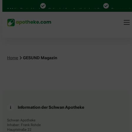
4.000 Mal in Deutschland
Online bei Ihrer Apotheke bestellen
Bequem zwisc
Home
GESUND Magazin
Information der Schwan Apotheke
Schwan Apotheke
Inhaber: Frank Rohde
Hauptstraße 22