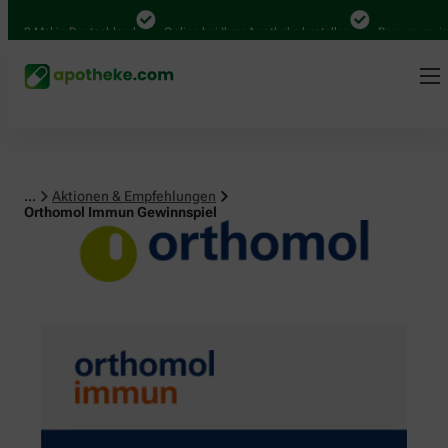
0 Mal in Deutschland
Online bei Ihrer Apotheke bestellen
Bequem zwischen
...
Aktionen & Empfehlungen
Orthomol Immun Gewinnspiel