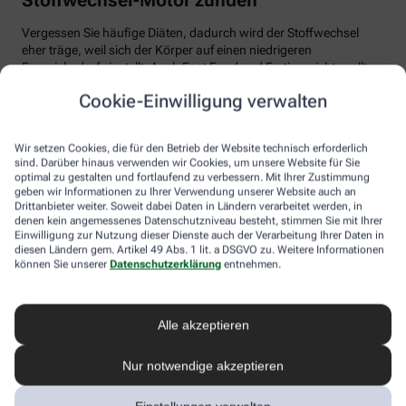
Vergessen Sie häufige Diäten, dadurch wird der Stoffwechsel
eher träge, weil sich der Körper auf einen niedrigeren
Energiebedarf einstellt. Auch Fast Food und Fertiggerichte sollten
vom Speiseplan gestrichen werden. Studien zeigen, dass der
Cookie-Einwilligung verwalten
Körper bei der Verarbeitung von hochverarbeiteten Lebensmitteln
weniger Energie benötigt als für unverarbeitete.
Wir setzen Cookies, die für den Betrieb der Website technisch erforderlich
Tim Hollstein rät zu einer proteinreichen Ernährung (Vorsicht bei
sind. Darüber hinaus verwenden wir Cookies, um unsere Website für Sie
Vorerkrankungen wie Nierenleiden!). Denn Proteine sind nicht nur
optimal zu gestalten und fortlaufend zu verbessern. Mit Ihrer Zustimmung
gut für den Muskelaufbau, der Körper benötigt auch viel Energie,
geben wir Informationen zu Ihrer Verwendung unserer Website auch an
um Eiweiß abzubauen. Das regt den Stoffwechsel an. Proteine
Drittanbieter weiter. Soweit dabei Daten in Ländern verarbeitet werden, in
stecken vor allem in magerem Fleisch, Fisch und Milchprodukten
denen kein angemessenes Datenschutzniveau besteht, stimmen Sie mit Ihrer
Einwilligung zur Nutzung dieser Dienste auch der Verarbeitung Ihrer Daten in
wie Quark und Skyr. Auch sogenannte thermogene Lebensmittel
diesen Ländern gem. Artikel 49 Abs. 1 lit. a DSGVO zu. Weitere Informationen
wie Chilis oder Ingwer können das braune Fettgewebe aktivieren
können Sie unserer
Datenschutzerklärung
entnehmen.
und den Energieverbrauch erhöhen.
In Bewegung kommen
Alle akzeptieren
Der richtige Mix macht’s
Nur notwendige akzeptieren
Ohne regelmäßige Bewegung purzeln die Pfunde meistens nicht.
Besonders Ausdauersport kann laut Forschern die Umwandlung