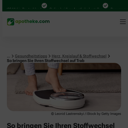
Herz, Kreislauf & Stoffwechsel
.000 Mal in Deutschland
Online bei Ihrer Apotheke bestellen
Bequem zwisc
...
Gesundheitstipps
Herz, Kreislauf & Stoffwechsel
So bringen Sie Ihren Stoffwechsel auf Trab
© Leonid Lastremskyi / iStock by Getty Images
So bringen Sie Ihren Stoffwechsel