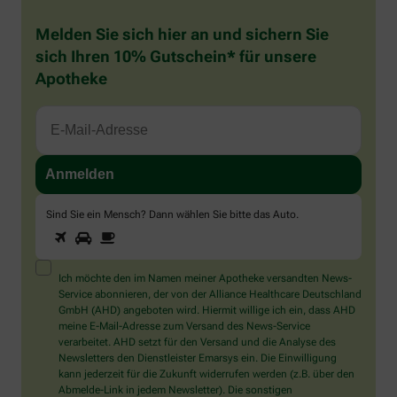
Melden Sie sich hier an und sichern Sie
sich Ihren 10% Gutschein* für unsere
Apotheke
Sind Sie ein Mensch? Dann wählen Sie bitte
das Auto
.
1
2
3
Sind
Sie
ein
Mensch?
Ich möchte den im Namen meiner Apotheke versandten News-
Dann
Service abonnieren, der von der Alliance Healthcare Deutschland
wählen
GmbH (AHD) angeboten wird. Hiermit willige ich ein, dass AHD
Sie
meine E-Mail-Adresse zum Versand des News-Service
bitte
verarbeitet. AHD setzt für den Versand und die Analyse des
das
Newsletters den Dienstleister Emarsys ein. Die Einwilligung
Auto.
kann jederzeit für die Zukunft widerrufen werden (z.B. über den
Abmelde-Link in jedem Newsletter). Die sonstigen