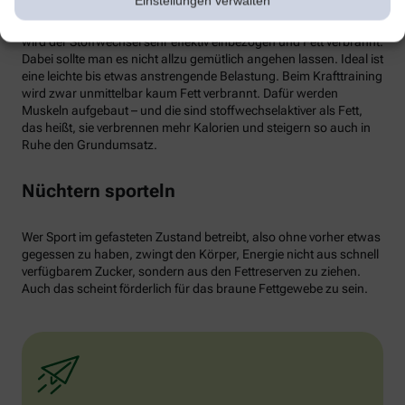
Einstellungen verwalten
von weißen Fettzellen in braunes Fett begünstigen und dessen
Aktivität erhöhen. Ab circa 30 Minuten Joggen oder Radfahren
wird der Stoffwechsel sehr effektiv einbezogen und Fett verbrannt.
Dabei sollte man es nicht allzu gemütlich angehen lassen. Ideal ist
eine leichte bis etwas anstrengende Belastung. Beim Krafttraining
wird zwar unmittelbar kaum Fett verbrannt. Dafür werden
Muskeln aufgebaut – und die sind stoffwechselaktiver als Fett,
das heißt, sie verbrennen mehr Kalorien und steigern so auch in
Ruhe den Grundumsatz.
Nüchtern sporteln
Wer Sport im gefasteten Zustand betreibt, also ohne vorher etwas
gegessen zu haben, zwingt den Körper, Energie nicht aus schnell
verfügbarem Zucker, sondern aus den Fettreserven zu ziehen.
Auch das scheint förderlich für das braune Fettgewebe zu sein.