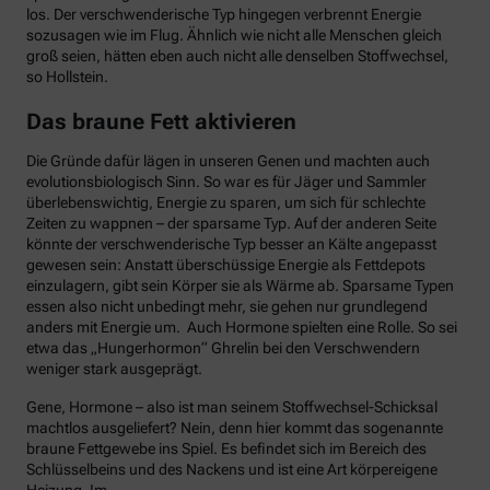
los. Der verschwenderische Typ hingegen verbrennt Energie
sozusagen wie im Flug. Ähnlich wie nicht alle Menschen gleich
groß seien, hätten eben auch nicht alle denselben Stoffwechsel,
so Hollstein.
Das braune Fett aktivieren
Die Gründe dafür lägen in unseren Genen und machten auch
evolutionsbiologisch Sinn. So war es für Jäger und Sammler
überlebenswichtig, Energie zu sparen, um sich für schlechte
Zeiten zu wappnen – der sparsame Typ. Auf der anderen Seite
könnte der verschwenderische Typ besser an Kälte angepasst
gewesen sein: Anstatt überschüssige Energie als Fettdepots
einzulagern, gibt sein Körper sie als Wärme ab. Sparsame Typen
essen also nicht unbedingt mehr, sie gehen nur grundlegend
anders mit Energie um. Auch Hormone spielten eine Rolle. So sei
etwa das „Hungerhormon“ Ghrelin bei den Verschwendern
weniger stark ausgeprägt.
Gene, Hormone – also ist man seinem Stoffwechsel-Schicksal
machtlos ausgeliefert? Nein, denn hier kommt das sogenannte
braune Fettgewebe ins Spiel. Es befindet sich im Bereich des
Schlüsselbeins und des Nackens und ist eine Art körpereigene