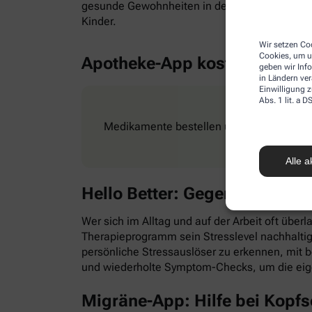
gesunde Gewohnheiten in den Alltag zu integr
Kinder.
Wir setzen Coo
Cookies, um u
Apotheke-App kostenlos
geben wir Inf
in Ländern ve
Einwilligung z
Abs. 1 lit. a
Medikamente bestellen und Rezepte ganz e
Alle a
Hello Better: Gegen Stress &
Wer sich im Alltag und auf der Arbeit oft überl
Therapieprogramm sein Stresslevel nachhaltig
persönliche Stressauslöser zu erkennen, mit
und wiederholte Symptom-Checks, um die eig
Migräne-App: Hilfe bei Kopf