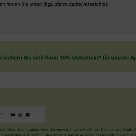
en finden Sie unter:
diga.bfarm.de/de/verzeichnis
d sichern Sie sich Ihren 10% Gutschein* für unsere 
1
2
3
Sind
se
.
Sie
ein
Mensch?
en News-Service abonnieren, der von der Alliance Healthcare Deutschland GmbH (AH
Dann
verarbeitet. AHD setzt für den Versand und die Analyse des Newsletters den Dienstle