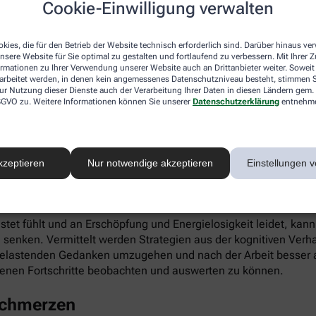
Cookie-Einwilligung verwalten
ieren. Gleichzeitig fördert die App die Selbstwahrnehmung, Ei
kies, die für den Betrieb der Website technisch erforderlich sind. Darüber hinaus v
nsere Website für Sie optimal zu gestalten und fortlaufend zu verbessern. Mit Ihrer
ormationen zu Ihrer Verwendung unserer Website auch an Drittanbieter weiter. Soweit
rarbeitet werden, in denen kein angemessenes Datenschutzniveau besteht, stimmen Si
ur Nutzung dieser Dienste auch der Verarbeitung Ihrer Daten in diesen Ländern gem. 
 DSGVO zu. Weitere Informationen können Sie unserer
Datenschutzerklärung
entnehm
infach digital einlösen: Die apotheke.com-App gibt’s im App 
kzeptieren
Nur notwendige akzeptieren
Einstellungen v
 Burnout
astet fühlt und an Erschöpfung und Energielosigkeit leidet, kan
 senken. Vermittelt werden Strategien aus der kognitiven Verh
 belastenden Gedanken umzugehen und nach der Arbeit besser a
enen Fortschritte beobachten und auswerten zu können.
schmerzen