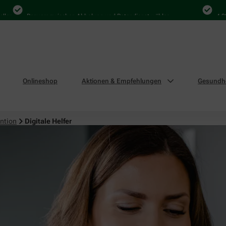
Bequem zwischen Abholung und Botendienst wählen
4.000 Mal
Onlineshop
Aktionen & Empfehlungen
Gesundhe
ntion
Digitale Helfer