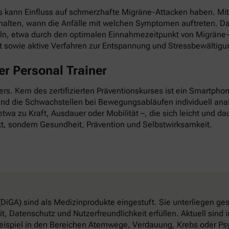
as kann Einfluss auf schmerzhafte Migräne-Attacken haben. Mi
esthalten, wann die Anfälle mit welchen Symptomen auftreten. D
ln, etwa durch den optimalen Einnahmezeitpunkt von Migräne-
it sowie aktive Verfahren zur Entspannung und Stressbewältigu
r Personal Trainer
nders. Kern des zertifizierten Präventionskurses ist ein Smartp
 und die Schwachstellen bei Bewegungsabläufen individuell anal
twa zu Kraft, Ausdauer oder Mobilität –, die sich leicht und dau
t, sondern Gesundheit, Prävention und Selbstwirksamkeit.
DiGA) sind als Medizinprodukte eingestuft. Sie unterliegen g
, Datenschutz und Nutzerfreundlichkeit erfüllen. Aktuell sin
eispiel in den Bereichen Atemwege, Verdauung, Krebs oder Psy