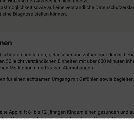
 die Nutzung den Arztbesuch nicht ersetzt.
aktmöglichkeit sowie auf eine verständliche Datenschutzerklä
st eine Diagnose stellen können.
rnen
 schöpfen und lernen, gelassener und zufriedener durchs Leben
en 52 leicht verständlichen Einheiten mit über 600 Minuten Inha
schen Meditations- und kurzen Atemübungen
gen für einen achtsamen Umgang mit Gefühlen sowie begleitende
elte App hilft 8- bis 12-jährigen Kindern einen gesunden und 
ichen Übungen setzen sie sich aktiv mit den Themen Bewegun
n laden dazu ein, Neues auszuprobieren und