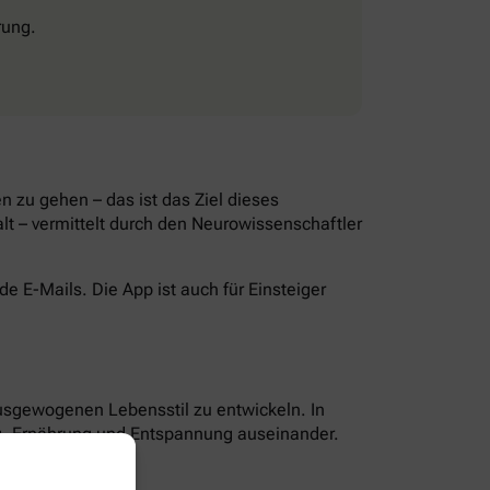
rung.
 zu gehen – das ist das Ziel dieses
lt – vermittelt durch den Neurowissenschaftler
 E-Mails. Die App ist auch für Einsteiger
ausgewogenen Lebensstil zu entwickeln. In
g, Ernährung und Entspannung auseinander.