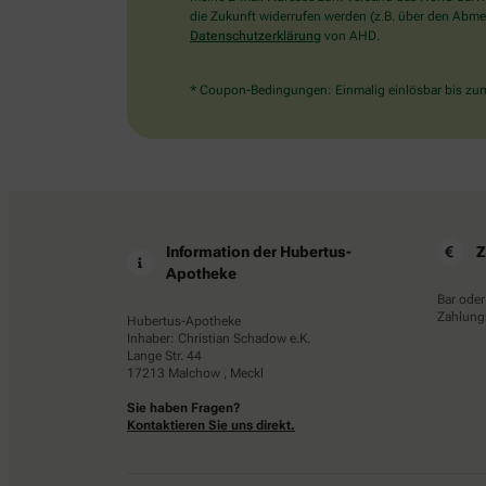
die Zukunft widerrufen werden (z.B. über den Abmel
Datenschutzerklärung
von AHD.
* Coupon-Bedingungen: Einmalig einlösbar bis zum 
Information der Hubertus-
Z
Apotheke
Bar oder
Zahlungs
Hubertus-Apotheke
Inhaber: Christian Schadow e.K.
Lange Str. 44
17213 Malchow , Meckl
Sie haben Fragen?
Kontaktieren Sie uns direkt.