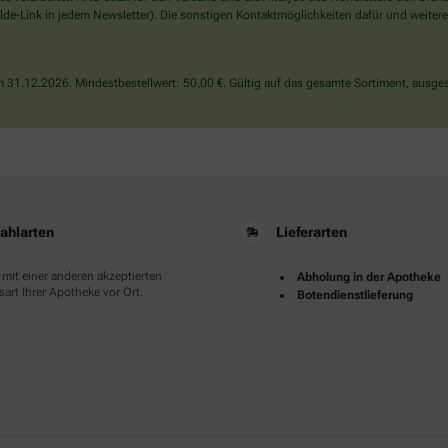
wählen
de-Link in jedem Newsletter). Die sonstigen Kontaktmöglichkeiten dafür und weitere
Sie
bitte
die
31.12.2026. Mindestbestellwert: 50,00 €. Gültig auf das gesamte Sortiment, ausges
Tasse.
ahlarten
Lieferarten
 mit einer anderen akzeptierten
Abholung in der Apotheke
art Ihrer Apotheke vor Ort.
Botendienstlieferung