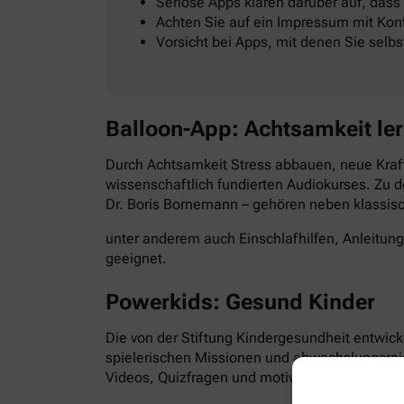
Seriöse Apps klären darüber auf, dass
Achten Sie auf ein Impressum mit Kont
Vorsicht bei Apps, mit denen Sie selb
Balloon-App: Achtsamkeit le
Durch Achtsamkeit Stress abbauen, neue Kraft
wissenschaftlich fundierten Audiokurses. Zu d
Dr. Boris Bornemann – gehören neben klassi
unter anderem auch Einschlafhilfen, Anleitun
geeignet.
Powerkids: Gesund Kinder
Die von der Stiftung Kindergesundheit entwick
spielerischen Missionen und abwechslungsre
Videos, Quizfragen und motivierende Aufgabe