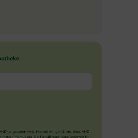
Apotheke
D) angeboten wird. Hiermit willige ich ein, dass AHD
ister Emarsys ein. Die Einwilligung kann jederzeit für