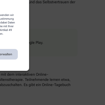
genverantwortung und das Selbstvertrauen der
erwenden wir
 Zustimmung
 dabei Daten
e mit Ihrer
Artikel 49
en.
Store und bei Google Play.
erwalten
n mit dem interaktiven Online-
altenstherapie. Teilnehmende lernen etwa,
bzuschalten. Es gibt ein Online-Tagebuch