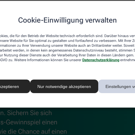
uskeln und Gelenke
Cookie-Einwilligung verwalten
®
®
 können, unterstützen
Kytta
Schmerzsalbe und Kytta
Wärm
 Beschwerden effektiv lindert, sorgt die Wärmecreme für wohl
kies, die für den Betrieb der Website technisch erforderlich sind. Darüber hinaus v
nsere Website für Sie optimal zu gestalten und fortlaufend zu verbessern. Mit Ihrer
ormationen zu Ihrer Verwendung unserer Website auch an Drittanbieter weiter. Soweit
rarbeitet werden, in denen kein angemessenes Datenschutzniveau besteht, stimmen Si
ur Nutzung dieser Dienste auch der Verarbeitung Ihrer Daten in diesen Ländern gem. 
 DSGVO zu. Weitere Informationen können Sie unserer
Datenschutzerklärung
entnehm
kzeptieren
Nur notwendige akzeptieren
Einstellungen v