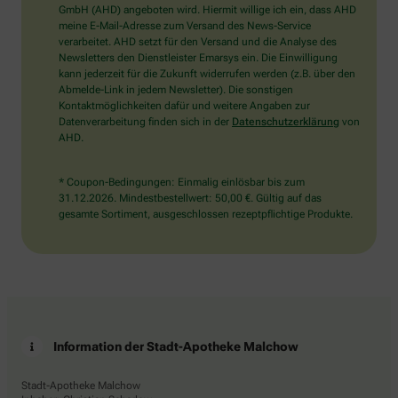
wählen
GmbH (AHD) angeboten wird. Hiermit willige ich ein, dass AHD
Sie
meine E-Mail-Adresse zum Versand des News-Service
bitte
verarbeitet. AHD setzt für den Versand und die Analyse des
die
Newsletters den Dienstleister Emarsys ein. Die Einwilligung
Tasse.
kann jederzeit für die Zukunft widerrufen werden (z.B. über den
Abmelde-Link in jedem Newsletter). Die sonstigen
Kontaktmöglichkeiten dafür und weitere Angaben zur
Datenverarbeitung finden sich in der
Datenschutzerklärung
von
AHD.
* Coupon-Bedingungen: Einmalig einlösbar bis zum
31.12.2026. Mindestbestellwert: 50,00 €. Gültig auf das
gesamte Sortiment, ausgeschlossen rezeptpflichtige Produkte.
Information der Stadt-Apotheke Malchow
Stadt-Apotheke Malchow