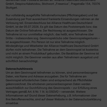
teilnehmen oder Postkarte senden an: Alliance Healthcare Deutschland
GmbH, Despina Kalaitzidou, Stichwort „Fresenius“, Pragstraße 154, 70376
Stuttgart.
Nur vollständig ausgefüllte Teilnahmeformulare (Pflichtangaben) und bei
Zusendung per Post ausreichend frankierte Einsendungen nehmen an der
Verlosung teil. Einsendeschluss bei Alliance Healthcare Deutschland
GmbH, ist der 05.07.2026. Es gilt das Datum des Poststempels bzw. das
Datum der Online-Teilnahme. Der Rechtsweg ist ausgeschlossen. Die
Teilnahme ist nur unmittelbar möglich; das heißt, eine Teilnahme über
Dritte – insbesondere sog. Gewinnspielclubs oder Gewinnspielagenturen –
ist ausgeschlossen. Pro Person ist nur eine Teilnahme möglich.
Minderjährige und Mitarbeiter der Alliance Healthcare Deutschland GmbH
dürfen nicht teilnehmen. Die Teilnahme an dem Gewinnspiel ist kostenlos
und nicht an einem Produktkauf gebunden. Die Barablöse der Gewinne ist
nicht möglich. Die Gewinner werden aus allen Teilnehmern ausgelost und
schriftlich benachrichtigt.
Datenschutzhinweis
Um an dem Gewinnspiel teilnehmen zu können, sind personenbezogene
Daten, wie Name und Adresse anzugeben. Die für Teilnahme am
Gewinnspiel erforderlichen Daten sind entsprechend als Pflichtfelder
gekennzeichnet. Die erhobenen personenbezogenen Daten werden
ausschließlich zur Durchführung des Gewinnspiels – zur Erfüllung eines
Vertrages gemäß Art. 6 Nr. 1 lit. b) DSGVO – verwendet. Weitere
Informationen auf Grund dieser Datenerhebung, z.B. Informationen über
Ihre Betroffenenrechte, sind auf dieser Website in der Datenschutzerklärung
einsehbar.