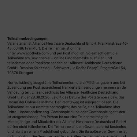
Teilnahmebedingungen
Veranstalter ist Alliance Healthcare Deutschland GmbH, Franklinstraße 46-
48, 60486 Frankfurt. Die Teilnahme ist online
unter www.apotheke.com und per Post möglich. So einfach geht die
Teilnahme am Gewinnspiel – online Eingabemaske ausfüllen und
teilnehmen oder Postkarte senden an: Alliance Healthcare Deutschland
GmbH, Despina Kalaitzidou, Stichwort „La Roche Posay“, Pragstraße 154,
70376 Stuttgart.
Nur vollständig ausgefüllte Teilnahmeformulare (Pflichtangaben) und bei
Zusendung per Post ausreichend frankierte Einsendungen nehmen an der
Verlosung teil. Einsendeschluss bei Alliance Healthcare Deutschland
GmbH, ist der 28.08.2026. Es gilt das Datum des Poststempels bzw. das
Datum der Online-Teilnahme. Der Rechtsweg ist ausgeschlossen. Die
Teilnahme ist nur unmittelbar möglich; das heißt, eine Teilnahme über
Dritte – insbesondere sog. Gewinnspielclubs oder Gewinnspielagenturen –
ist ausgeschlossen. Pro Person ist nur eine Teilnahme möglich.
Minderjährige und Mitarbeiter der Alliance Healthcare Deutschland GmbH
dürfen nicht teilnehmen. Die Teilnahme an dem Gewinnspiel ist kostenlos
und nicht an einem Produktkauf gebunden. Die Barablöse der Gewinne ist
nicht möglich. Die Gewinner werden aus allen Teilnehmern ausgelost und