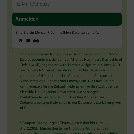
Sind Sie ein Mensch? Dann wählen Sie bitte
den LKW
.
1
2
3
Sind
Sie
ein
Mensch?
Ich möchte den im Namen meiner Apotheke versandten News-
Dann
Service abonnieren, der von der Alliance Healthcare Deutschland
wählen
GmbH (AHD) angeboten wird. Hiermit willige ich ein, dass AHD
Sie
meine E-Mail-Adresse zum Versand des News-Service
bitte
verarbeitet. AHD setzt für den Versand und die Analyse des
den
Newsletters den Dienstleister Emarsys ein. Die Einwilligung
LKW.
kann jederzeit für die Zukunft widerrufen werden (z.B. über den
Abmelde-Link in jedem Newsletter). Die sonstigen
Kontaktmöglichkeiten dafür und weitere Angaben zur
Datenverarbeitung finden sich in der
Datenschutzerklärung
von
AHD.
* Coupon-Bedingungen: Einmalig einlösbar bis zum
31.12.2026. Mindestbestellwert: 50,00 €. Gültig auf das
gesamte Sortiment, ausgeschlossen rezeptpflichtige Produkte.