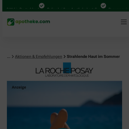
Mal in Deutschland
Online bei Ihrer Apotheke bestellen
Bequem zwischen Ab
...
Aktionen & Empfehlungen
Strahlende Haut im Sommer