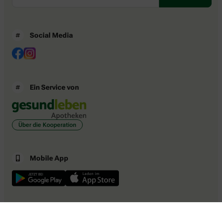
Social Media
Ein Service von
Über die Kooperation
Mobile App