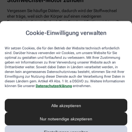
Vergessen Sie häufige Diäten, dadurch wird der Stoffwechsel
eher träge, weil sich der Körper auf einen niedrigeren
Energiebedarf einstellt. Auch Fast Food und Fertiggerichte sollten
vom Speiseplan gestrichen werden. Studien zeigen, dass der
Cookie-Einwilligung verwalten
Körper bei der Verarbeitung von hochverarbeiteten Lebensmitteln
weniger Energie benötigt als für unverarbeitete.
Wir setzen Cookies, die für den Betrieb der Website technisch erforderlich
Tim Hollstein rät zu einer proteinreichen Ernährung (Vorsicht bei
sind. Darüber hinaus verwenden wir Cookies, um unsere Website für Sie
Vorerkrankungen wie Nierenleiden!). Denn Proteine sind nicht nur
optimal zu gestalten und fortlaufend zu verbessern. Mit Ihrer Zustimmung
gut für den Muskelaufbau, der Körper benötigt auch viel Energie,
geben wir Informationen zu Ihrer Verwendung unserer Website auch an
um Eiweiß abzubauen. Das regt den Stoffwechsel an. Proteine
Drittanbieter weiter. Soweit dabei Daten in Ländern verarbeitet werden, in
stecken vor allem in magerem Fleisch, Fisch und Milchprodukten
denen kein angemessenes Datenschutzniveau besteht, stimmen Sie mit Ihrer
Einwilligung zur Nutzung dieser Dienste auch der Verarbeitung Ihrer Daten in
wie Quark und Skyr. Auch sogenannte thermogene Lebensmittel
diesen Ländern gem. Artikel 49 Abs. 1 lit. a DSGVO zu. Weitere Informationen
wie Chilis oder Ingwer können das braune Fettgewebe aktivieren
können Sie unserer
Datenschutzerklärung
entnehmen.
und den Energieverbrauch erhöhen.
In Bewegung kommen
Alle akzeptieren
Der richtige Mix macht’s
Nur notwendige akzeptieren
Ohne regelmäßige Bewegung purzeln die Pfunde meistens nicht.
Besonders Ausdauersport kann laut Forschern die Umwandlung