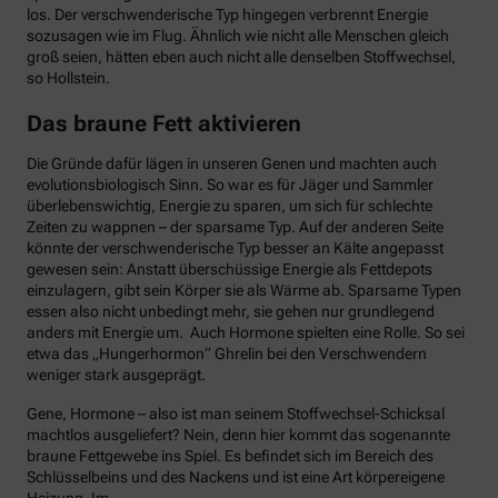
los. Der verschwenderische Typ hingegen verbrennt Energie
sozusagen wie im Flug. Ähnlich wie nicht alle Menschen gleich
groß seien, hätten eben auch nicht alle denselben Stoffwechsel,
so Hollstein.
Das braune Fett aktivieren
Die Gründe dafür lägen in unseren Genen und machten auch
evolutionsbiologisch Sinn. So war es für Jäger und Sammler
überlebenswichtig, Energie zu sparen, um sich für schlechte
Zeiten zu wappnen – der sparsame Typ. Auf der anderen Seite
könnte der verschwenderische Typ besser an Kälte angepasst
gewesen sein: Anstatt überschüssige Energie als Fettdepots
einzulagern, gibt sein Körper sie als Wärme ab. Sparsame Typen
essen also nicht unbedingt mehr, sie gehen nur grundlegend
anders mit Energie um. Auch Hormone spielten eine Rolle. So sei
etwa das „Hungerhormon“ Ghrelin bei den Verschwendern
weniger stark ausgeprägt.
Gene, Hormone – also ist man seinem Stoffwechsel-Schicksal
machtlos ausgeliefert? Nein, denn hier kommt das sogenannte
braune Fettgewebe ins Spiel. Es befindet sich im Bereich des
Schlüsselbeins und des Nackens und ist eine Art körpereigene