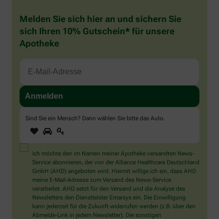
Melden Sie sich hier an und sichern Sie
sich Ihren 10% Gutschein* für unsere
Apotheke
Sind Sie ein Mensch? Dann wählen Sie bitte
das Auto
.
1
2
3
Sind
Sie
ein
Mensch?
Ich möchte den im Namen meiner Apotheke versandten News-
Dann
Service abonnieren, der von der Alliance Healthcare Deutschland
wählen
GmbH (AHD) angeboten wird. Hiermit willige ich ein, dass AHD
Sie
meine E-Mail-Adresse zum Versand des News-Service
bitte
verarbeitet. AHD setzt für den Versand und die Analyse des
das
Newsletters den Dienstleister Emarsys ein. Die Einwilligung
Auto.
kann jederzeit für die Zukunft widerrufen werden (z.B. über den
Abmelde-Link in jedem Newsletter). Die sonstigen