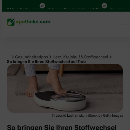
Herz, Kreislauf & Stoffwechsel
0 Mal in Deutschland
Online bei Ihrer Apotheke bestellen
Bequem zwischen
...
Gesundheitstipps
Herz, Kreislauf & Stoffwechsel
So bringen Sie Ihren Stoffwechsel auf Trab
© Leonid Lastremskyi / iStock by Getty Images
So bringen Sie Ihren Stoffwechsel