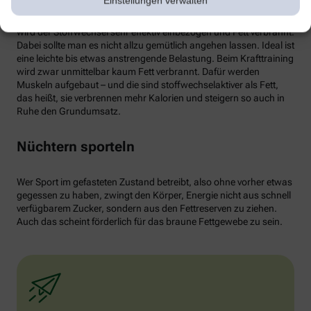
Einstellungen verwalten
von weißen Fettzellen in braunes Fett begünstigen und dessen
Aktivität erhöhen. Ab circa 30 Minuten Joggen oder Radfahren
wird der Stoffwechsel sehr effektiv einbezogen und Fett verbrannt.
Dabei sollte man es nicht allzu gemütlich angehen lassen. Ideal ist
eine leichte bis etwas anstrengende Belastung. Beim Krafttraining
wird zwar unmittelbar kaum Fett verbrannt. Dafür werden
Muskeln aufgebaut – und die sind stoffwechselaktiver als Fett,
das heißt, sie verbrennen mehr Kalorien und steigern so auch in
Ruhe den Grundumsatz.
Nüchtern sporteln
Wer Sport im gefasteten Zustand betreibt, also ohne vorher etwas
gegessen zu haben, zwingt den Körper, Energie nicht aus schnell
verfügbarem Zucker, sondern aus den Fettreserven zu ziehen.
Auch das scheint förderlich für das braune Fettgewebe zu sein.