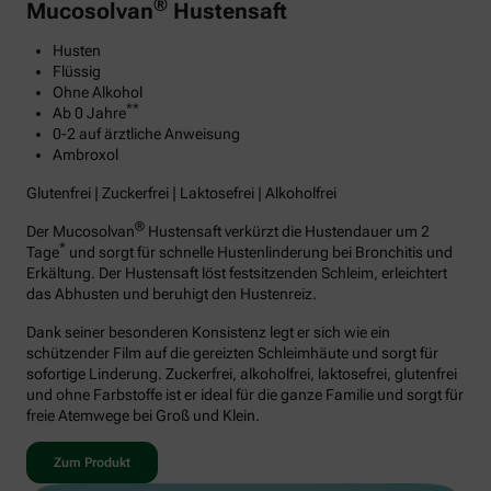
®
Mucosolvan
Hustensaft
Husten
Flüssig
Ohne Alkohol
**
Ab 0 Jahre
0-2 auf ärztliche Anweisung
Ambroxol
Glutenfrei | Zuckerfrei | Laktosefrei | Alkoholfrei
®
Der Mucosolvan
Hustensaft verkürzt die Hustendauer um 2
*
Tage
und sorgt für schnelle Hustenlinderung bei Bronchitis und
Erkältung. Der Hustensaft löst festsitzenden Schleim, erleichtert
das Abhusten und beruhigt den Hustenreiz.
Dank seiner besonderen Konsistenz legt er sich wie ein
schützender Film auf die gereizten Schleimhäute und sorgt für
sofortige Linderung. Zuckerfrei, alkoholfrei, laktosefrei, glutenfrei
und ohne Farbstoffe ist er ideal für die ganze Familie und sorgt für
freie Atemwege bei Groß und Klein.
Zum Produkt