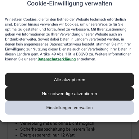
Cookie-Einwilligung verwalten
Diesen Herbst verlosen wir 15 hochwertige Diffusoren für
ätherische Öle, damit Sie sich zuhause Ihre persönliche
Wir setzen Cookies, die für den Betrieb der Website technisch erforderlich
Wohlfühloase erschaffen können. Ein Diffusor verwandelt
sind. Darüber hinaus verwenden wir Cookies, um unsere Website für Sie
ätherische Öle in eine sanfte Duftwolke, die Reizhusten lindert, die
optimal zu gestalten und fortlaufend zu verbessern. Mit Ihrer Zustimmung
Raumluft befeuchtet und so gerade im Winter trockener
geben wir Informationen zu Ihrer Verwendung unserer Website auch an
Heizungsluft entgegenwirkt. Machen Sie mit und holen Sie sich
Drittanbieter weiter. Soweit dabei Daten in Ländern verarbeitet werden, in
denen kein angemessenes Datenschutzniveau besteht, stimmen Sie mit Ihrer
mit etwas Glück die wohltuende Kraft der Aromen und Öle direkt
Einwilligung zur Nutzung dieser Dienste auch der Verarbeitung Ihrer Daten in
ins Wohnzimmer.
diesen Ländern gem. Artikel 49 Abs. 1 lit. a DSGVO zu. Weitere Informationen
können Sie unserer
Datenschutzerklärung
entnehmen.
Aroma Diffuser mit LED-Farblicht &
Alle akzeptieren
²
Timerfunktion bis 20 m
Nur notwendige akzeptieren
Mikrofeine Zerstäubung mit Ultraschall
Wellnesslicht mit Farbwechsel für eine angenehme
Atmosphäre
Einstellungen verwalten
Zur Raumbeduftung mit Aromaölen geeignet
Timerfunktion: 1, 3, 7 Stunden oder Dauerbetrieb
Verneblung mit und ohne Licht möglich
Sicherheitsabschaltung bei leerem Tank
Energiesparend: nur 12 Watt