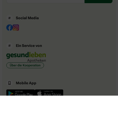
Social Media
Ein Service von
Über die Kooperation
Mobile App