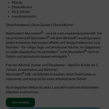
Flüssig
Ohne Alkohol
Ab 2 Jahren
Levodropropizin
Ohne Parabene | Ohne Zucker | Ohne Alkohol
®
Reizhusten? Mucosilent
– und es wird mucksmäuschenstill Der
®
neue Hustensaft Mucosilent
mit dem Wirkstoff Levodropropizin
lindert trockenen Reizhusten effektiv und langanhaltend bis zu 6
Stunden – für ruhige Tage und erholsame Nächte. Im Gegensatz
*
®
zu vielen klassischen Hustenstillern
wirkt Mucosilent
nicht im
*
Gehirn und ist dadurch besser verträglich.
Frei von Alkohol, Zucker und Parabenen – ideal für Kinder ab 2
Jahren, Erwachsene und Senioren.
®
Mucosilent
hilft, nächtliches Erwachen durch Reizhusten zu
reduzieren und sorgt so für einen erholsameren Schlaf.
Auch tagsüber bleibst du aktiv: Lass dich nicht von Reizhusten-
Attacken ausbremsen.
Zum Produkt