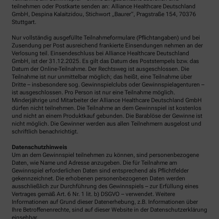
teilnehmen oder Postkarte senden an: Alliance Healthcare Deutschland
GmbH, Despina Kalaitzidou, Stichwort „Baurer“, Pragstraße 154, 70376
Stuttgart.
Nur vollständig ausgefüllte Teilnahmeformulare (Pflichtangaben) und bei
Zusendung per Post ausreichend frankierte Einsendungen nehmen an der
Verlosung teil. Einsendeschluss bei Alliance Healthcare Deutschland
GmbH, ist der 31.12.2025. Es gilt das Datum des Poststempels bzw. das
Datum der Online-Teilnahme. Der Rechtsweg ist ausgeschlossen. Die
Teilnahme ist nur unmittelbar möglich; das heißt, eine Teilnahme über
Dritte – insbesondere sog. Gewinnspielclubs oder Gewinnspielagenturen –
ist ausgeschlossen. Pro Person ist nur eine Teilnahme möglich.
Minderjährige und Mitarbeiter der Alliance Healthcare Deutschland GmbH
dürfen nicht teilnehmen. Die Teilnahme an dem Gewinnspiel ist kostenlos
und nicht an einem Produktkauf gebunden. Die Barablöse der Gewinne ist
nicht möglich. Die Gewinner werden aus allen Teilnehmern ausgelost und
schriftlich benachrichtigt.
Datenschutzhinweis
Um an dem Gewinnspiel teilnehmen zu können, sind personenbezogene
Daten, wie Name und Adresse anzugeben. Die für Teilnahme am
Gewinnspiel erforderlichen Daten sind entsprechend als Pflichtfelder
gekennzeichnet. Die erhobenen personenbezogenen Daten werden
ausschließlich zur Durchführung des Gewinnspiels – zur Erfüllung eines
Vertrages gemäß Art. 6 Nr. 1 lit. b) DSGVO – verwendet. Weitere
Informationen auf Grund dieser Datenerhebung, z.B. Informationen über
Ihre Betroffenenrechte, sind auf dieser Website in der Datenschutzerklärung
einsehbar.