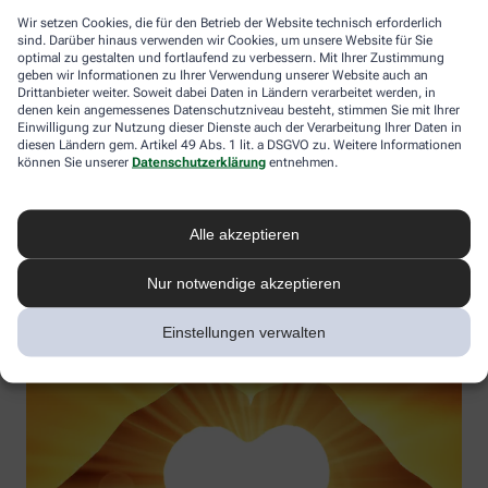
Wir setzen Cookies, die für den Betrieb der Website technisch erforderlich
sind. Darüber hinaus verwenden wir Cookies, um unsere Website für Sie
optimal zu gestalten und fortlaufend zu verbessern. Mit Ihrer Zustimmung
geben wir Informationen zu Ihrer Verwendung unserer Website auch an
Vitamin D – Möglichkeiten in der Prävention und
Drittanbieter weiter. Soweit dabei Daten in Ländern verarbeitet werden, in
Therapieergänzung
denen kein angemessenes Datenschutzniveau besteht, stimmen Sie mit Ihrer
Einwilligung zur Nutzung dieser Dienste auch der Verarbeitung Ihrer Daten in
Gesundheitswirkung verstehen und Vitamin-D-Mangel aktiv
diesen Ländern gem. Artikel 49 Abs. 1 lit. a DSGVO zu. Weitere Informationen
können Sie unserer
Datenschutzerklärung
entnehmen.
vorbeugen
Referentin:
Uta Simonsen
Termin:
03.11.2025
Alle akzeptieren
Jetzt anmelden
Nur notwendige akzeptieren
Einstellungen verwalten