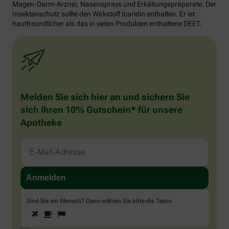
Magen-Darm-Arznei, Nasensprays und Erkältungspräparate. Der
Insektenschutz sollte den Wirkstoff Icaridin enthalten. Er ist
hautfreundlicher als das in vielen Produkten enthaltene DEET.
Melden Sie sich hier an und sichern Sie
sich Ihren 10% Gutschein* für unsere
Apotheke
Sind Sie ein Mensch? Dann wählen Sie bitte
die Tasse
.
1
2
3
Sind
Sie
ein