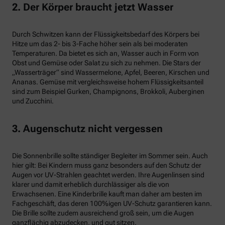
2. Der Körper braucht jetzt Wasser
Durch Schwitzen kann der Flüssigkeitsbedarf des Körpers bei
Hitze um das 2- bis 3-Fache höher sein als bei moderaten
Temperaturen. Da bietet es sich an, Wasser auch in Form von
Obst und Gemüse oder Salat zu sich zu nehmen. Die Stars der
„Wasserträger“ sind Wassermelone, Apfel, Beeren, Kirschen und
Ananas. Gemüse mit vergleichsweise hohem Flüssigkeitsanteil
sind zum Beispiel Gurken, Champignons, Brokkoli, Auberginen
und Zucchini.
3. Augenschutz nicht vergessen
Die Sonnenbrille sollte ständiger Begleiter im Sommer sein. Auch
hier gilt: Bei Kindern muss ganz besonders auf den Schutz der
Augen vor UV-Strahlen geachtet werden. Ihre Augenlinsen sind
klarer und damit erheblich durchlässiger als die von
Erwachsenen. Eine Kinderbrille kauft man daher am besten im
Fachgeschäft, das deren 100%igen UV-Schutz garantieren kann.
Die Brille sollte zudem ausreichend groß sein, um die Augen
ganzflächig abzudecken, und gut sitzen.