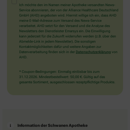
Mensch?
Ich möchte den im Namen meiner Apotheke versandten News-
Dann
Service abonnieren, der von der Alliance Healthcare Deutschland
wählen
GmbH (AHD) angeboten wird. Hiermit willige ich ein, dass AHD
Sie
meine E-Mail-Adresse zum Versand des News-Service
bitte
verarbeitet. AHD setzt für den Versand und die Analyse des
die
Newsletters den Dienstleister Emarsys ein. Die Einwilligung
Tasse.
kann jederzeit für die Zukunft widerrufen werden (z.B. über den
Abmelde-Link in jedem Newsletter). Die sonstigen
Kontaktmöglichkeiten dafür und weitere Angaben zur
Datenverarbeitung finden sich in der
Datenschutzerklärung
von
AHD.
* Coupon-Bedingungen: Einmalig einlösbar bis zum
31.12.2026. Mindestbestellwert: 50,00 €. Gültig auf das
gesamte Sortiment, ausgeschlossen rezeptpflichtige Produkte.
Information der Schwanen Apotheke