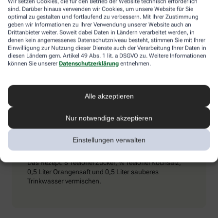
Wir setzen Cookies, die für den Betrieb der Website technisch erforderlich
Umschlägen) und ihn dazu zu bewegen, kaltes Mineralwasser zu
sind. Darüber hinaus verwenden wir Cookies, um unsere Website für Sie
trinken. Achtung: Schmerzmittel sind tabu – sie können den
optimal zu gestalten und fortlaufend zu verbessern. Mit Ihrer Zustimmung
Zustand verschlimmern.
geben wir Informationen zu Ihrer Verwendung unserer Website auch an
Drittanbieter weiter. Soweit dabei Daten in Ländern verarbeitet werden, in
denen kein angemessenes Datenschutzniveau besteht, stimmen Sie mit Ihrer
Einwilligung zur Nutzung dieser Dienste auch der Verarbeitung Ihrer Daten in
diesen Ländern gem. Artikel 49 Abs. 1 lit. a DSGVO zu. Weitere Informationen
Extra-Tipp
können Sie unserer
Datenschutzerklärung
entnehmen.
Wenn man viel trinkt und schwitzt, kann es passieren,
Alle akzeptieren
dass vermehrt Elektrolyte (Mineralstoffe) aus dem
Körper gespült werden. Dieser Verlust kommt auch bei
Durchfall vor. Wichtig ist es dann, seinen
Nur notwendige akzeptieren
Elektrolythaushalt aufzubessern. Eine entsprechende
„Elektrolyt-Lösung“ kann man in Apotheken kaufen,
Einstellungen verwalten
aber auch selbst zubereiten.
Das Rezept: 8 Teelöffel Zucker, ¾ Teelöffel Kochsalz,
0,5 Liter Orangensaft und 0,5 Liter sauberes
Trinkwasser vermischen.