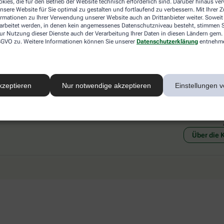
kies, die für den Betrieb der Website technisch erforderlich sind. Darüber hinaus v
 mit einer anderen akzeptierten
Abholung in der Apotheke
nsere Website für Sie optimal zu gestalten und fortlaufend zu verbessern. Mit Ihrer
art Ihrer Apotheke vor Ort.
Botendienstlieferung
ormationen zu Ihrer Verwendung unserer Website auch an Drittanbieter weiter. Soweit
rarbeitet werden, in denen kein angemessenes Datenschutzniveau besteht, stimmen Si
ur Nutzung dieser Dienste auch der Verarbeitung Ihrer Daten in diesen Ländern gem. 
 DSGVO zu. Weitere Informationen können Sie unserer
Datenschutzerklärung
entnehm
kzeptieren
Nur notwendige akzeptieren
Einstellungen v
Social Media
Ein Se
Über die 