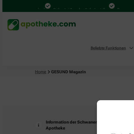
4.000 Mal in Deutschland
Online bei Ihrer Apotheke bestellen
Bequem zwi
Beliebte Funktionen
Home
GESUND Magazin
Information der Schwanen
Z
Apotheke