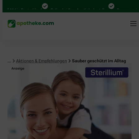
 Mal in Deutschland
Online bei Ihrer Apotheke bestellen
Bequem zwischen A
...
Aktionen & Empfehlungen
Sauber geschützt im Alltag