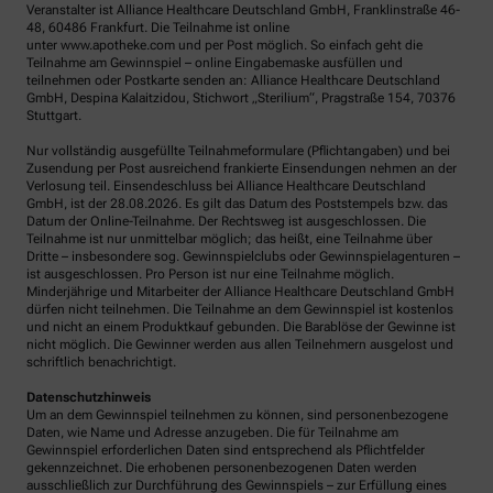
Veranstalter ist Alliance Healthcare Deutschland GmbH, Franklinstraße 46-
48, 60486 Frankfurt. Die Teilnahme ist online
unter www.apotheke.com und per Post möglich. So einfach geht die
Teilnahme am Gewinnspiel – online Eingabemaske ausfüllen und
teilnehmen oder Postkarte senden an: Alliance Healthcare Deutschland
GmbH, Despina Kalaitzidou, Stichwort „Sterilium“, Pragstraße 154, 70376
Stuttgart.
Nur vollständig ausgefüllte Teilnahmeformulare (Pflichtangaben) und bei
Zusendung per Post ausreichend frankierte Einsendungen nehmen an der
Verlosung teil. Einsendeschluss bei Alliance Healthcare Deutschland
GmbH, ist der 28.08.2026. Es gilt das Datum des Poststempels bzw. das
Datum der Online-Teilnahme. Der Rechtsweg ist ausgeschlossen. Die
Teilnahme ist nur unmittelbar möglich; das heißt, eine Teilnahme über
Dritte – insbesondere sog. Gewinnspielclubs oder Gewinnspielagenturen –
ist ausgeschlossen. Pro Person ist nur eine Teilnahme möglich.
Minderjährige und Mitarbeiter der Alliance Healthcare Deutschland GmbH
dürfen nicht teilnehmen. Die Teilnahme an dem Gewinnspiel ist kostenlos
und nicht an einem Produktkauf gebunden. Die Barablöse der Gewinne ist
nicht möglich. Die Gewinner werden aus allen Teilnehmern ausgelost und
schriftlich benachrichtigt.
Datenschutzhinweis
Um an dem Gewinnspiel teilnehmen zu können, sind personenbezogene
Daten, wie Name und Adresse anzugeben. Die für Teilnahme am
Gewinnspiel erforderlichen Daten sind entsprechend als Pflichtfelder
gekennzeichnet. Die erhobenen personenbezogenen Daten werden
ausschließlich zur Durchführung des Gewinnspiels – zur Erfüllung eines