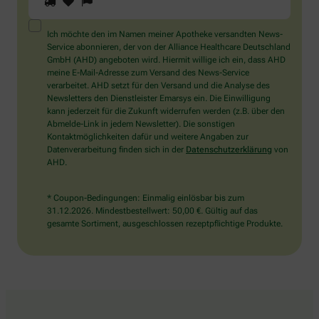
Sie
ein
Mensch?
Ich möchte den im Namen meiner Apotheke versandten News-
Dann
Service abonnieren, der von der Alliance Healthcare Deutschland
wählen
GmbH (AHD) angeboten wird. Hiermit willige ich ein, dass AHD
Sie
meine E-Mail-Adresse zum Versand des News-Service
bitte
verarbeitet. AHD setzt für den Versand und die Analyse des
die
Newsletters den Dienstleister Emarsys ein. Die Einwilligung
Flagge.
kann jederzeit für die Zukunft widerrufen werden (z.B. über den
Abmelde-Link in jedem Newsletter). Die sonstigen
Kontaktmöglichkeiten dafür und weitere Angaben zur
Datenverarbeitung finden sich in der
Datenschutzerklärung
von
AHD.
* Coupon-Bedingungen: Einmalig einlösbar bis zum
31.12.2026. Mindestbestellwert: 50,00 €. Gültig auf das
gesamte Sortiment, ausgeschlossen rezeptpflichtige Produkte.