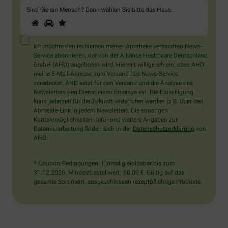
Sind Sie ein Mensch? Dann wählen Sie bitte
das Haus
.
1
2
3
Sind
Sie
ein
Mensch?
Ich möchte den im Namen meiner Apotheke versandten News-
Dann
Service abonnieren, der von der Alliance Healthcare Deutschland
wählen
GmbH (AHD) angeboten wird. Hiermit willige ich ein, dass AHD
Sie
meine E-Mail-Adresse zum Versand des News-Service
bitte
verarbeitet. AHD setzt für den Versand und die Analyse des
das
Newsletters den Dienstleister Emarsys ein. Die Einwilligung
Haus.
kann jederzeit für die Zukunft widerrufen werden (z.B. über den
Abmelde-Link in jedem Newsletter). Die sonstigen
Kontaktmöglichkeiten dafür und weitere Angaben zur
Datenverarbeitung finden sich in der
Datenschutzerklärung
von
AHD.
* Coupon-Bedingungen: Einmalig einlösbar bis zum
31.12.2026. Mindestbestellwert: 50,00 €. Gültig auf das
gesamte Sortiment, ausgeschlossen rezeptpflichtige Produkte.