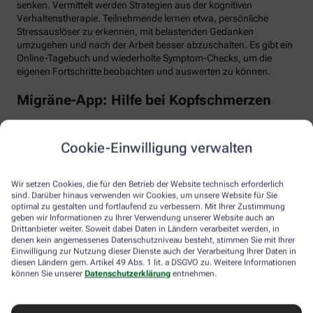
senken. Vermittelt werden Strategien aus der kognitiven
Verhaltenstherapie. Teilnehmende lernen etwa, persönliche
Stressauslöser zu erkennen, mit belastenden Gedanken
umzugehen und nach der Arbeit besser abzuschalten. Es gibt ein
Online-Tagebuch und wiederholte Symptom-Checks, um die
eigenen Fortschritte beobachten und auswerten zu können.
Migräne-App: Hilfe bei Kopfschmerzen
Schlaf, Ernährung, Bewegung, Stress … All das kann Einfluss auf
schmerzhafte Migräne-Attacken haben. Mit der Migräne-App der
Cookie-Einwilligung verwalten
renommierten Schmerzklinik Kiel lässt sich übersichtlich
festhalten, wann die Anfälle mit welchen Symptomen auftreten.
Das kann helfen, persönliche Muster zu erkennen und die
Wir setzen Cookies, die für den Betrieb der Website technisch erforderlich
Attacken besser zu behandeln, etwa durch den optimalen
sind. Darüber hinaus verwenden wir Cookies, um unsere Website für Sie
Einnahmezeitpunkt von Migräne-Medikamenten. Darüber hinaus
optimal zu gestalten und fortlaufend zu verbessern. Mit Ihrer Zustimmung
stellt die App viele nützliche Informationen zu Migräne bereit
geben wir Informationen zu Ihrer Verwendung unserer Website auch an
Drittanbieter weiter. Soweit dabei Daten in Ländern verarbeitet werden, in
sowie aktive Verfahren zur Entspannung und Stressbewältigung.
denen kein angemessenes Datenschutzniveau besteht, stimmen Sie mit Ihrer
Einwilligung zur Nutzung dieser Dienste auch der Verarbeitung Ihrer Daten in
Aimo gesund bewegt: Digitaler Personal
diesen Ländern gem. Artikel 49 Abs. 1 lit. a DSGVO zu. Weitere Informationen
Trainer
können Sie unserer
Datenschutzerklärung
entnehmen.
Trainings-Apps gibt es viele. Diese hier ist anders. Kern des