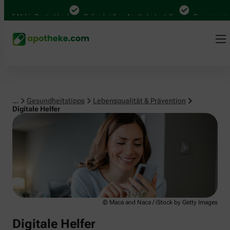
Lebensqualität & Prävention
0 Mal in Deutschland
Online bei Ihrer Apotheke bestellen
Bequem zwischen
...
Gesundheitstipps
Lebensqualität & Prävention
Digitale Helfer
© Maca and Naca / iStock by Getty Images
Digitale Helfer