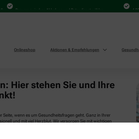
len
Bequem zwischen Abholung und Botendienst wählen
4.000
Onlineshop
Aktionen & Empfehlungen
Gesundhe
: Hier stehen Sie und Ihre
nkt!
 Seite, wenn es um Gesundheitsfragen geht. Ganz in Ihrer
ionell und mit viel Herzblut. Wir versorgen Sie mit wichtigen
tsleistungen und attraktiven Produkten aus unserem