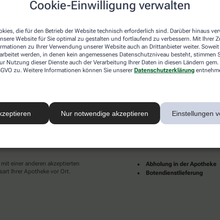
Cookie-Einwilligung verwalten
desweit mehrere tausend lokale Apotheken. Diese starke
und Dienstleistungen immer für Sie da.
kies, die für den Betrieb der Website technisch erforderlich sind. Darüber hinaus v
en zu Ihnen als Patientinnen und Patienten sind für uns
nsere Website für Sie optimal zu gestalten und fortlaufend zu verbessern. Mit Ihrer
pruch an eine individuelle, hochwertige und digitale
ormationen zu Ihrer Verwendung unserer Website auch an Drittanbieter weiter. Soweit
ünder und erfüllter leben.
rarbeitet werden, in denen kein angemessenes Datenschutzniveau besteht, stimmen Si
ur Nutzung dieser Dienste auch der Verarbeitung Ihrer Daten in diesen Ländern gem. 
Ihrer Nähe finden Sie hier:
 DSGVO zu. Weitere Informationen können Sie unserer
Datenschutzerklärung
entnehm
kzeptieren
Nur notwendige akzeptieren
Einstellungen v
ahlarten
Lieferarten
 mit einer anderen akzeptierten
Abholung in der Apotheke
art Ihrer Apotheke vor Ort.
Botendienstlieferung