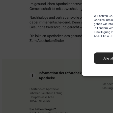
Im gesund leben Apothekennetzwerk befinden sich bun
Gemeinschaft ist mit abwechslungsreichen Angeboten 
Wir setzen Coo
Nachhaltige und vertrauensvolle persönliche Beziehung
Cookies, um u
dabei immer entscheidend. Denn wir möchten Ihrem Ans
geben wir Inf
Gesundheitsversorgung gerecht werden – damit Sie ges
in Ländern ve
Einwilligung z
Die lokalen Apotheken des gesund leben Netzwerkes in 
Abs. 1 lit. a
Zum Apothekenfinder
Alle a
Information der Störtebeker-
Z
Apotheke
Bar oder
Zahlungs
Störtebeker-Apotheke
Inhaber: Reinhard Fahrig
Hauptstrasse 69 a
18546 Sassnitz
Sie haben Fragen?