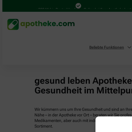
4.000 Mal in Deutschland
Online bei Ihrer Apotheke bestel
Beliebte Funktionen
gesund leben Apotheken
Gesundheit im Mittelpu
Wir kümmern uns um Ihre Gesundheit und sind an Ihrer
Nähe – in der Apotheke vor Ort – beraten wir Sie profess
Medikamenten, aber auch mit individuellen Gesundhei
Sortiment.