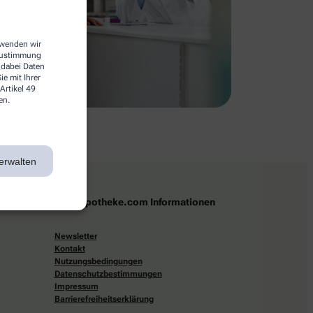
erwenden wir
 Zustimmung
 dabei Daten
e mit Ihrer
Artikel 49
en.
erwalten
apotheke.com Informationen
Newsletter
Kontakt
Nutzungsbedingungen
Datenschutzbestimmungen
Impressum
Barrierefreiheitserklärung