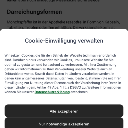
fehlen aber noch eindeutige wissenschaftliche Belege.
Darreichungsformen
Mönchspfeffer ist in der Apotheke rezeptfrei in Form von Kapseln,
Tabletten, Tropfen oder Tee erhältlich. Die wirksamste Form ist
das standardisierte Trockenextrakt, optimal dosiert mit etwa 20
mg pro Tag. Wichtig: Man sollte Geduld haben und das Präparat
Cookie-Einwilligung verwalten
mindestens über drei Menstruationszyklen einnehmen, bis sich
die positiven Effekte entfalten können. Mönchspfeffer ist in der
Regel gut verträglich. Dennoch sollten Sie die Anwendung ärztlich
Wir setzen Cookies, die für den Betrieb der Website technisch erforderlich
besprechen, besonders bei gleichzeitiger Einnahme von
sind. Darüber hinaus verwenden wir Cookies, um unsere Website für Sie
optimal zu gestalten und fortlaufend zu verbessern. Mit Ihrer Zustimmung
Medikamenten, die auf Dopamin-Rezeptoren wirken,
geben wir Informationen zu Ihrer Verwendung unserer Website auch an
beispielsweise bei psychischen Erkrankungen. Ebenso sollte
Drittanbieter weiter. Soweit dabei Daten in Ländern verarbeitet werden, in
Mönchspfeffer nicht in Schwangerschaft oder Stillzeit
denen kein angemessenes Datenschutzniveau besteht, stimmen Sie mit Ihrer
eingenommen werden, da er u.a. die Milchproduktion stören
Einwilligung zur Nutzung dieser Dienste auch der Verarbeitung Ihrer Daten in
kann.
diesen Ländern gem. Artikel 49 Abs. 1 lit. a DSGVO zu. Weitere Informationen
können Sie unserer
Datenschutzerklärung
entnehmen.
Alle akzeptieren
Nur notwendige akzeptieren