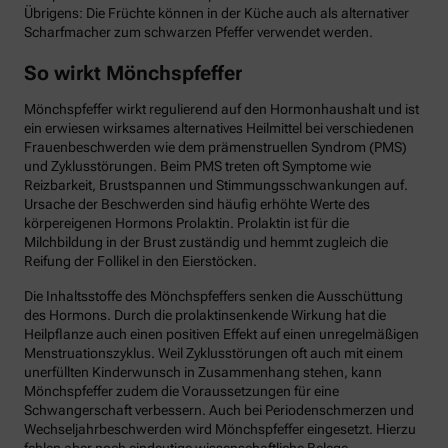
Übrigens: Die Früchte können in der Küche auch als alternativer
Scharfmacher zum schwarzen Pfeffer verwendet werden.
So wirkt Mönchspfeffer
Mönchspfeffer wirkt regulierend auf den Hormonhaushalt und ist
ein erwiesen wirksames alternatives Heilmittel bei verschiedenen
Frauenbeschwerden wie dem prämenstruellen Syndrom (PMS)
und Zyklusstörungen. Beim PMS treten oft Symptome wie
Reizbarkeit, Brustspannen und Stimmungsschwankungen auf.
Ursache der Beschwerden sind häufig erhöhte Werte des
körpereigenen Hormons Prolaktin. Prolaktin ist für die
Milchbildung in der Brust zuständig und hemmt zugleich die
Reifung der Follikel in den Eierstöcken.
Die Inhaltsstoffe des Mönchspfeffers senken die Ausschüttung
des Hormons. Durch die prolaktinsenkende Wirkung hat die
Heilpflanze auch einen positiven Effekt auf einen unregelmäßigen
Menstruationszyklus. Weil Zyklusstörungen oft auch mit einem
unerfüllten Kinderwunsch in Zusammenhang stehen, kann
Mönchspfeffer zudem die Voraussetzungen für eine
Schwangerschaft verbessern. Auch bei Periodenschmerzen und
Wechseljahrbeschwerden wird Mönchspfeffer eingesetzt. Hierzu