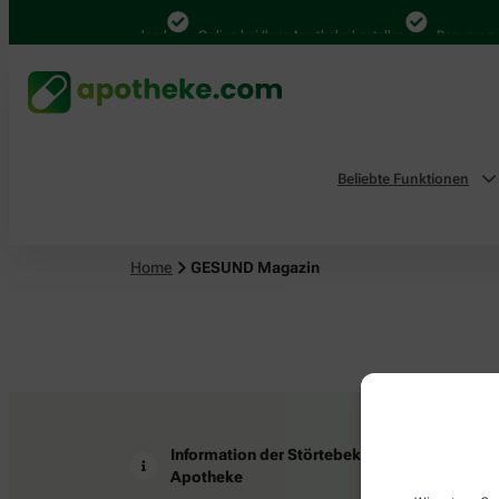
4.000 Mal in Deutschland
Online bei Ihrer Apotheke bestellen
Bequem zwi
Beliebte Funktionen
Home
GESUND Magazin
Information der Störtebeker-
Z
Apotheke