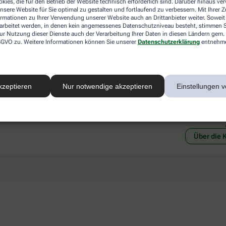
kies, die für den Betrieb der Website technisch erforderlich sind. Darüber hinaus v
 mit einer anderen akzeptierten
Abholung in der Apotheke
nsere Website für Sie optimal zu gestalten und fortlaufend zu verbessern. Mit Ihrer
art Ihrer Apotheke vor Ort.
Botendienstlieferung
ormationen zu Ihrer Verwendung unserer Website auch an Drittanbieter weiter. Soweit
rarbeitet werden, in denen kein angemessenes Datenschutzniveau besteht, stimmen Si
ur Nutzung dieser Dienste auch der Verarbeitung Ihrer Daten in diesen Ländern gem. 
 DSGVO zu. Weitere Informationen können Sie unserer
Datenschutzerklärung
entnehm
kzeptieren
Nur notwendige akzeptieren
Einstellungen v
Social Media
Ein Se
Über die 