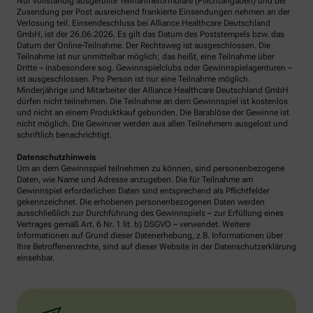
Nur vollständig ausgefüllte Teilnahmeformulare (Pflichtangaben) und bei
Zusendung per Post ausreichend frankierte Einsendungen nehmen an der
Verlosung teil. Einsendeschluss bei Alliance Healthcare Deutschland
GmbH, ist der 26.06.2026. Es gilt das Datum des Poststempels bzw. das
Datum der Online-Teilnahme. Der Rechtsweg ist ausgeschlossen. Die
Teilnahme ist nur unmittelbar möglich; das heißt, eine Teilnahme über
Dritte – insbesondere sog. Gewinnspielclubs oder Gewinnspielagenturen –
ist ausgeschlossen. Pro Person ist nur eine Teilnahme möglich.
Minderjährige und Mitarbeiter der Alliance Healthcare Deutschland GmbH
dürfen nicht teilnehmen. Die Teilnahme an dem Gewinnspiel ist kostenlos
und nicht an einem Produktkauf gebunden. Die Barablöse der Gewinne ist
nicht möglich. Die Gewinner werden aus allen Teilnehmern ausgelost und
schriftlich benachrichtigt.
Datenschutzhinweis
Um an dem Gewinnspiel teilnehmen zu können, sind personenbezogene
Daten, wie Name und Adresse anzugeben. Die für Teilnahme am
Gewinnspiel erforderlichen Daten sind entsprechend als Pflichtfelder
gekennzeichnet. Die erhobenen personenbezogenen Daten werden
ausschließlich zur Durchführung des Gewinnspiels – zur Erfüllung eines
Vertrages gemäß Art. 6 Nr. 1 lit. b) DSGVO – verwendet. Weitere
Informationen auf Grund dieser Datenerhebung, z.B. Informationen über
Ihre Betroffenenrechte, sind auf dieser Website in der Datenschutzerklärung
einsehbar.