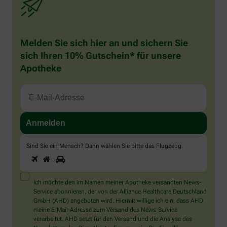
Melden Sie sich hier an und sichern Sie
sich Ihren 10% Gutschein* für unsere
Apotheke
Sind Sie ein Mensch? Dann wählen Sie bitte
das Flugzeug
.
1
2
3
Sind
Sie
ein
Mensch?
Ich möchte den im Namen meiner Apotheke versandten News-
Dann
Service abonnieren, der von der Alliance Healthcare Deutschland
wählen
GmbH (AHD) angeboten wird. Hiermit willige ich ein, dass AHD
Sie
meine E-Mail-Adresse zum Versand des News-Service
bitte
verarbeitet. AHD setzt für den Versand und die Analyse des