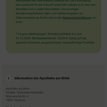
das
Newsletters den Dienstleister Emarsys ein. Die Einwilligung
Flugzeug.
kann jederzeit für die Zukunft widerrufen werden (z.B. über den
Abmelde-Link in jedem Newsletter). Die sonstigen
Kontaktmöglichkeiten dafür und weitere Angaben zur
Datenverarbeitung finden sich in der
Datenschutzerklärung
von
AHD.
* Coupon-Bedingungen: Einmalig einlösbar bis zum
31.12.2026. Mindestbestellwert: 50,00 €. Gültig auf das
gesamte Sortiment, ausgeschlossen rezeptpflichtige Produkte.
Information der Apotheke am Brink
Apotheke am Brink
Inhaber: Schwanen-Apotheke
Wismarsche Str. 4
18057 Rostock