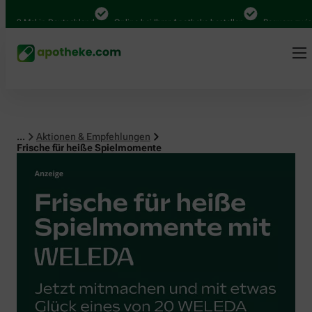
 Mal in Deutschland
Online bei Ihrer Apotheke bestellen
Bequem zwischen A
...
Aktionen & Empfehlungen
Frische für heiße Spielmomente