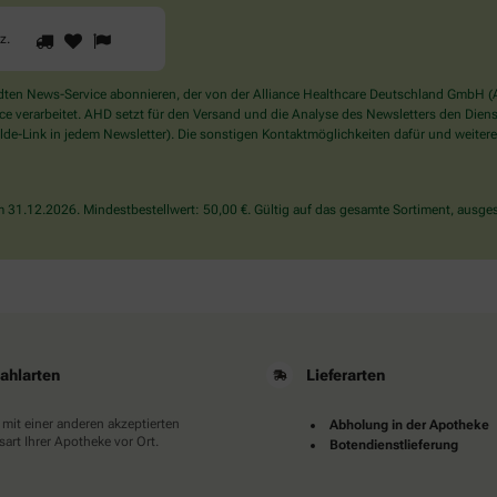
1
2
3
Sind
rz
.
Sie
ein
Mensch?
en News-Service abonnieren, der von der Alliance Healthcare Deutschland GmbH (AH
Dann
verarbeitet. AHD setzt für den Versand und die Analyse des Newsletters den Dienstle
wählen
de-Link in jedem Newsletter). Die sonstigen Kontaktmöglichkeiten dafür und weitere
Sie
bitte
das
31.12.2026. Mindestbestellwert: 50,00 €. Gültig auf das gesamte Sortiment, ausges
Herz.
ahlarten
Lieferarten
 mit einer anderen akzeptierten
Abholung in der Apotheke
art Ihrer Apotheke vor Ort.
Botendienstlieferung