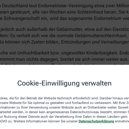
 in Deutschland laut Endometriose-Vereinigung etwa zwei Milli
en gesteuert, alle vier Wochen eine Schleimhaut heran. Sie kl
 keine Schwangerschaft ein, wird das sogenannte Endometrium w
edoch auch außerhalb der Gebärmutter, etwa auf den Eierstöck
em: Es verhält sich wie die normale Gebärmutterschleimhaut, k
 können sich Zysten bilden, Entzündungen und Vernarbungen e
he von Unfruchtbarkeit bzw. ungewollter Kinderlosigkeit. Endom
ernimmt man nichts dagegen, breitet sie sich immer weiter aus
ganfall haben und dass es offenbar auch Verbindungen zu best
Cookie-Einwilligung verwalten
er nicht eindeutig geklärt. Ein fehlerhaft arbeitendes Immun
o erbliche Faktoren. Heilbar ist die Erkrankung bis heute nic
nd das Wachstum von neuen Wucherungen verhindern. Eine Hor
kies, die für den Betrieb der Website technisch erforderlich sind. Darüber hinaus v
n mit Kinderwunsch kommt sie meist nicht infrage. Operativ 
nsere Website für Sie optimal zu gestalten und fortlaufend zu verbessern. Mit Ihrer
ormationen zu Ihrer Verwendung unserer Website auch an Drittanbieter weiter. Soweit
erödet oder entfernt werden.
rarbeitet werden, in denen kein angemessenes Datenschutzniveau besteht, stimmen Si
ur Nutzung dieser Dienste auch der Verarbeitung Ihrer Daten in diesen Ländern gem. 
keinen Kinderwunsch mehr hat, kann als radikale Option auch e
 DSGVO zu. Weitere Informationen können Sie unserer
Datenschutzerklärung
entnehm
as lässt die Symptome zwar dauerhaft verschwinden, versetzt Be