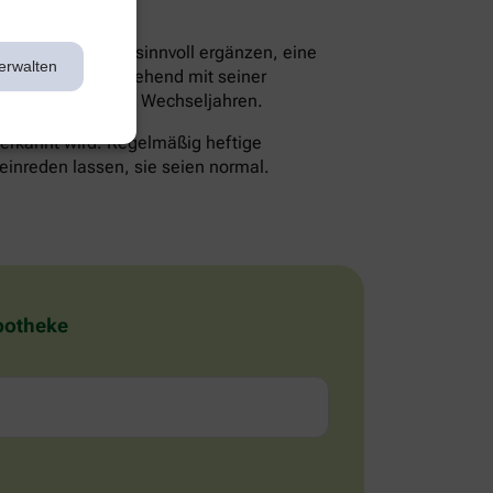
en die Therapie sinnvoll ergänzen, eine
erwalten
lte man daher eingehend mit seiner
 Probleme mit den Wechseljahren.
 erkannt wird. Regelmäßig heftige
einreden lassen, sie seien normal.
Apotheke