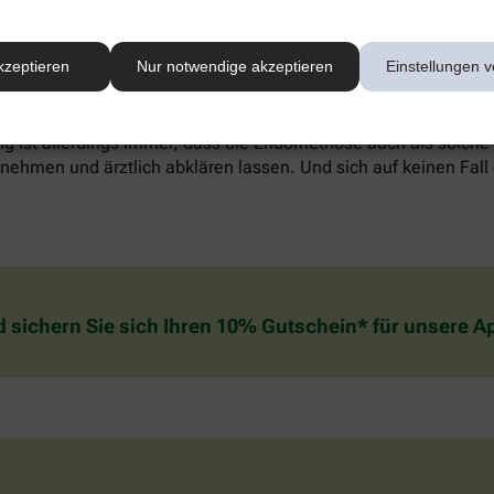
werden, alternative Methoden wie Entspannungstechniken könn
kzeptieren
Nur notwendige akzeptieren
Einstellungen v
reich sein. Welche Behandlung die individuell richtige ist, sol
. Wichtig zu wissen: In den meisten Fällen verschwinden die
g ist allerdings immer, dass die Endometriose auch als solche
ehmen und ärztlich abklären lassen. Und sich auf keinen Fall 
d sichern Sie sich Ihren 10% Gutschein* für unsere 