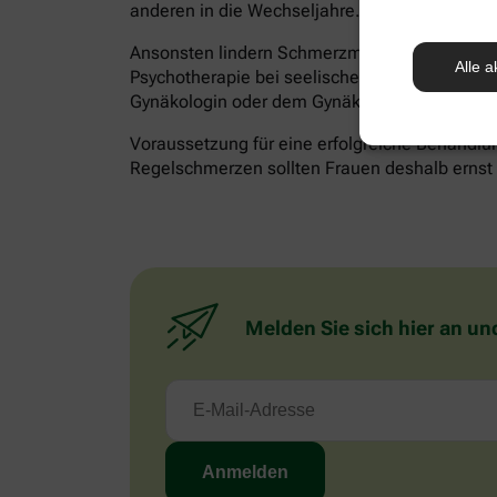
anderen in die Wechseljahre.
Ansonsten lindern Schmerzmittel akute Besch
Alle a
Psychotherapie bei seelischen Belastungen hilf
Gynäkologin oder dem Gynäkologen besprechen
Voraussetzung für eine erfolgreiche Behandlun
Regelschmerzen sollten Frauen deshalb ernst n
Melden Sie sich hier an un