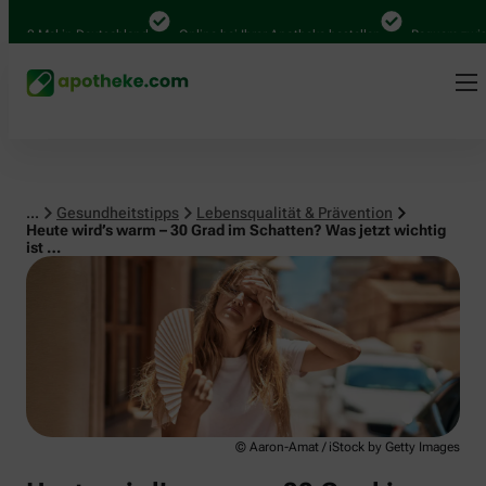
Lebensqualität & Prävention
00 Mal in Deutschland
Online bei Ihrer Apotheke bestellen
Bequem zwische
...
Gesundheitstipps
Lebensqualität & Prävention
Heute wird’s warm – 30 Grad im Schatten? Was jetzt wichtig
ist …
© Aaron-Amat / iStock by Getty Images