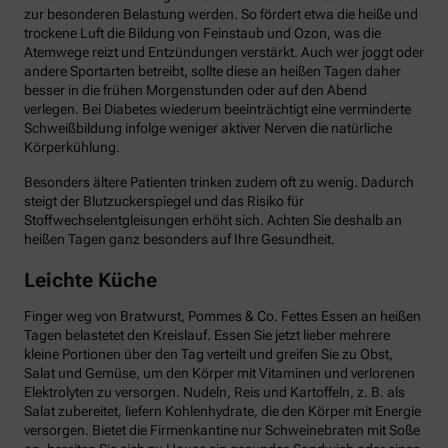
zur besonderen Belastung werden. So fördert etwa die heiße und
trockene Luft die Bildung von Feinstaub und Ozon, was die
Atemwege reizt und Entzündungen verstärkt. Auch wer joggt oder
andere Sportarten betreibt, sollte diese an heißen Tagen daher
besser in die frühen Morgenstunden oder auf den Abend
verlegen. Bei Diabetes wiederum beeinträchtigt eine verminderte
Schweißbildung infolge weniger aktiver Nerven die natürliche
Körperkühlung.
Besonders ältere Patienten trinken zudem oft zu wenig. Dadurch
steigt der Blutzuckerspiegel und das Risiko für
Stoffwechselentgleisungen erhöht sich. Achten Sie deshalb an
heißen Tagen ganz besonders auf Ihre Gesundheit.
Leichte Küche
Finger weg von Bratwurst, Pommes & Co. Fettes Essen an heißen
Tagen belastetet den Kreislauf. Essen Sie jetzt lieber mehrere
kleine Portionen über den Tag verteilt und greifen Sie zu Obst,
Salat und Gemüse, um den Körper mit Vitaminen und verlorenen
Elektrolyten zu versorgen. Nudeln, Reis und Kartoffeln, z. B. als
Salat zubereitet, liefern Kohlenhydrate, die den Körper mit Energie
versorgen. Bietet die Firmenkantine nur Schweinebraten mit Soße