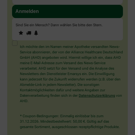
Sind Sie ein Mensch? Dann wählen Sie bitte
den Stern
.
1
2
3
Sind
Sie
ein
Mensch?
Ich möchte den im Namen meiner Apotheke versandten News-
Dann
Service abonnieren, der von der Alliance Healthcare Deutschland
wählen
GmbH (AHD) angeboten wird. Hiermit willige ich ein, dass AHD
Sie
meine E-Mail-Adresse zum Versand des News-Service
bitte
verarbeitet. AHD setzt für den Versand und die Analyse des
den
Newsletters den Dienstleister Emarsys ein. Die Einwilligung
Stern.
kann jederzeit für die Zukunft widerrufen werden (z.B. über den
Abmelde-Link in jedem Newsletter). Die sonstigen
Kontaktmöglichkeiten dafür und weitere Angaben zur
Datenverarbeitung finden sich in der
Datenschutzerklärung
von
AHD.
* Coupon-Bedingungen: Einmalig einlösbar bis zum
31.12.2026. Mindestbestellwert: 50,00 €. Gültig auf das
gesamte Sortiment, ausgeschlossen rezeptpflichtige Produkte.