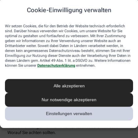
Flüssigkeitsverlust durch Schwitzen auszugleichen. Der ist im
Cookie-Einwilligung verwalten
Sommer nämlich oft doppelt so hoch wie bei moderaten
Temperaturen. Trinken wir zu wenig, sind Kopfschmerzen und
Konzentrationsprobleme meist die Folge.
Wir setzen Cookies, die für den Betrieb der Website technisch erforderlich
sind. Darüber hinaus verwenden wir Cookies, um unsere Website für Sie
Weniger bekannt ist, dass ein Flüssigkeitsmangel auch anderen
optimal zu gestalten und fortlaufend zu verbessern. Mit Ihrer Zustimmung
Organen zusetzt. So kann Hitzestress auch ernsthaft die Nieren
geben wir Informationen zu Ihrer Verwendung unserer Website auch an
schädigen – und zwar nachhaltig und auch bei gesunden
Drittanbieter weiter. Soweit dabei Daten in Ländern verarbeitet werden, in
Menschen. Als Faustregel gilt: Zwei bis drei Liter täglich sollten es
denen kein angemessenes Datenschutzniveau besteht, stimmen Sie mit Ihrer
sein. Die besten Durstlöscher: Mineralwasser, ungesüßte Kräuter-
Einwilligung zur Nutzung dieser Dienste auch der Verarbeitung Ihrer Daten in
diesen Ländern gem. Artikel 49 Abs. 1 lit. a DSGVO zu. Weitere Informationen
und Früchtetees oder verdünnte Säfte. Auch wasserreiches Obst
können Sie unserer
Datenschutzerklärung
entnehmen.
und Gemüse wie Melonen, Gurken oder Tomaten kann
Flüssigkeitsverluste ausgleichen. Bei Herz-Kreislauf- oder
Nierenerkrankungen sollte man die Trinkmenge ärztlich
besprechen.
Alle akzeptieren
Sonnenstich, Hitzeerschöpfung und
Nur notwendige akzeptieren
Hitzschlag: Was ist das eigentlich?
Einstellungen verwalten
Der lange Strandtag in der Sonne, der anstrengende Sport bei 30
Grad oder einfach nur die drückende Hitze in der Stadt:
Hitzeerkrankungen können mitunter lebensbedrohlich sein.
Worauf Sie achten sollten.