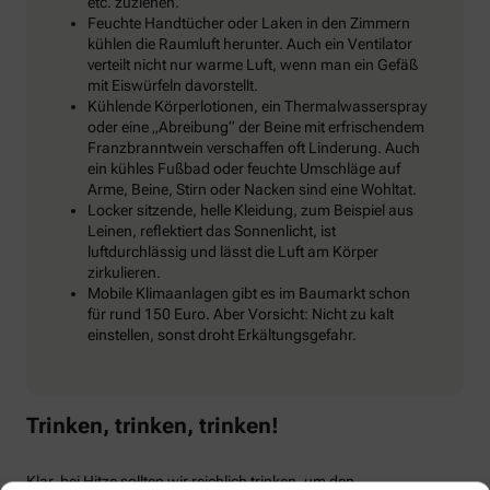
etc. zuziehen.
Feuchte Handtücher oder Laken in den Zimmern
kühlen die Raumluft herunter. Auch ein Ventilator
verteilt nicht nur warme Luft, wenn man ein Gefäß
mit Eiswürfeln davorstellt.
Kühlende Körperlotionen, ein Thermalwasserspray
oder eine „Abreibung“ der Beine mit erfrischendem
Franzbranntwein verschaffen oft Linderung. Auch
ein kühles Fußbad oder feuchte Umschläge auf
Arme, Beine, Stirn oder Nacken sind eine Wohltat.
Locker sitzende, helle Kleidung, zum Beispiel aus
Leinen, reflektiert das Sonnenlicht, ist
luftdurchlässig und lässt die Luft am Körper
zirkulieren.
Mobile Klimaanlagen gibt es im Baumarkt schon
für rund 150 Euro. Aber Vorsicht: Nicht zu kalt
einstellen, sonst droht Erkältungsgefahr.
Trinken, trinken, trinken!
Klar, bei Hitze sollten wir reichlich trinken, um den