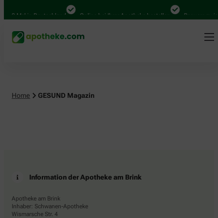
4.000 Mal in Deutschland
Online bei Ihrer Apotheke bestellen
Bequem zwisc
Home
GESUND Magazin
Information der Apotheke am Brink
Apotheke am Brink
Inhaber: Schwanen-Apotheke
Wismarsche Str. 4