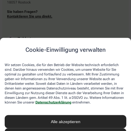
18057 Rostock
Sie haben Fragen?
Kontaktieren Sie uns direkt.
Zahlarten
Cookie-Einwilligung verwalten
Bar oder mit einer anderen akzeptierten Zahlungsart Ihrer Apotheke vor Ort.
Wir setzen Cookies, die für den Betrieb der Website technisch erforderlich
sind. Darüber hinaus verwenden wir Cookies, um unsere Website für Sie
Lieferarten
optimal zu gestalten und fortlaufend zu verbessern. Mit Ihrer Zustimmung
geben wir Informationen zu Ihrer Verwendung unserer Website auch an
Drittanbieter weiter. Soweit dabei Daten in Ländern verarbeitet werden, in
Abholung in der Apotheke
denen kein angemessenes Datenschutzniveau besteht, stimmen Sie mit Ihrer
Botendienstlieferung
Einwilligung zur Nutzung dieser Dienste auch der Verarbeitung Ihrer Daten in
diesen Ländern gem. Artikel 49 Abs. 1 lit. a DSGVO zu. Weitere Informationen
können Sie unserer
Datenschutzerklärung
entnehmen.
apotheke.com Informationen
Alle akzeptieren
Newsletter