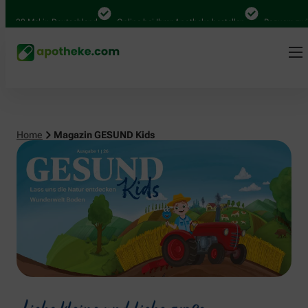
Mal in Deutschland
Online bei Ihrer Apotheke bestellen
Bequem zwischen A
Home
Magazin GESUND Kids