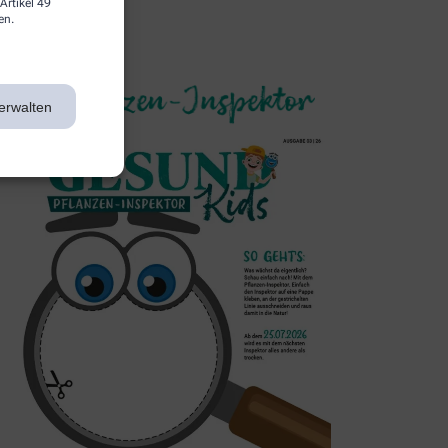
Artikel 49
en.
3. Inspektor
erwalten