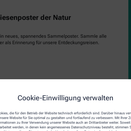
Riesenposter der Natur
 ein neues, spannendes Sammelposter. Sammle alle
er als Erinnerung für unsere Entdeckungsreisen.
Cookie-Einwilligung verwalten
upe
den Inspektor! Einfach kostenlos runterladen, ausdrucken und 
kies, die für den Betrieb der Website technisch erforderlich sind. Darüber hinaus v
nsere Website für Sie optimal zu gestalten und fortlaufend zu verbessern. Mit Ihrer
inde und schau genau hin. Jede Ausgabe bringt einen neuen Insp
ormationen zu Ihrer Verwendung unserer Website auch an Drittanbieter weiter. Soweit
rarbeitet werden, in denen kein angemessenes Datenschutzniveau besteht, stimmen Si