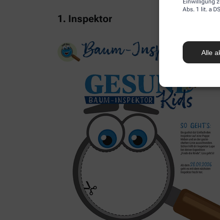
Einwilligung z
Abs. 1 lit. a
1. Inspektor
Alle a