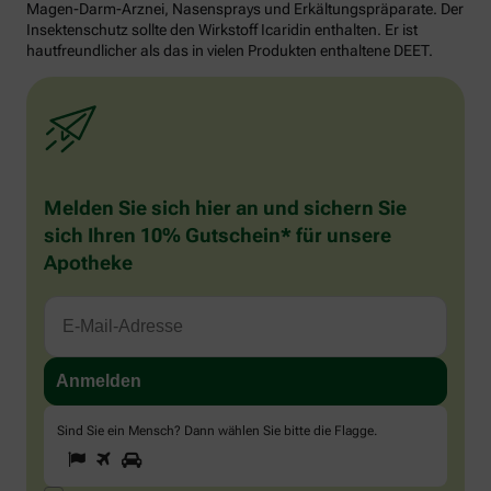
Magen-Darm-Arznei, Nasensprays und Erkältungspräparate. Der
Insektenschutz sollte den Wirkstoff Icaridin enthalten. Er ist
hautfreundlicher als das in vielen Produkten enthaltene DEET.
Melden Sie sich hier an und sichern Sie
sich Ihren 10% Gutschein* für unsere
Apotheke
Sind Sie ein Mensch? Dann wählen Sie bitte
die Flagge
.
1
2
3
Sind
Sie
ein