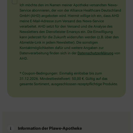
Mensch?
Ich möchte den im Namen meiner Apotheke versandten News-
Dann
Service abonnieren, der von der Alliance Healthcare Deutschland
wählen
GmbH (AHD) angeboten wird. Hiermit willige ich ein, dass AHD
Sie
meine E-Mail-Adresse zum Versand des News-Service
bitte
verarbeitet. AHD setzt für den Versand und die Analyse des
die
Newsletters den Dienstleister Emarsys ein. Die Einwilligung
Flagge.
kann jederzeit für die Zukunft widerrufen werden (z.B. über den
Abmelde-Link in jedem Newsletter). Die sonstigen
Kontaktmöglichkeiten dafür und weitere Angaben zur
Datenverarbeitung finden sich in der
Datenschutzerklärung
von
AHD.
* Coupon-Bedingungen: Einmalig einlösbar bis zum
31.12.2026. Mindestbestellwert: 50,00 €. Gültig auf das
gesamte Sortiment, ausgeschlossen rezeptpflichtige Produkte.
Information der Plawe-Apotheke