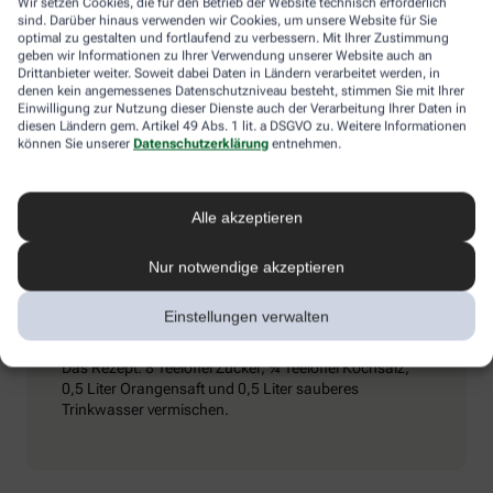
Wir setzen Cookies, die für den Betrieb der Website technisch erforderlich
Umschlägen) und ihn dazu zu bewegen, kaltes Mineralwasser zu
sind. Darüber hinaus verwenden wir Cookies, um unsere Website für Sie
trinken. Achtung: Schmerzmittel sind tabu – sie können den
optimal zu gestalten und fortlaufend zu verbessern. Mit Ihrer Zustimmung
Zustand verschlimmern.
geben wir Informationen zu Ihrer Verwendung unserer Website auch an
Drittanbieter weiter. Soweit dabei Daten in Ländern verarbeitet werden, in
denen kein angemessenes Datenschutzniveau besteht, stimmen Sie mit Ihrer
Einwilligung zur Nutzung dieser Dienste auch der Verarbeitung Ihrer Daten in
diesen Ländern gem. Artikel 49 Abs. 1 lit. a DSGVO zu. Weitere Informationen
Extra-Tipp
können Sie unserer
Datenschutzerklärung
entnehmen.
Wenn man viel trinkt und schwitzt, kann es passieren,
Alle akzeptieren
dass vermehrt Elektrolyte (Mineralstoffe) aus dem
Körper gespült werden. Dieser Verlust kommt auch bei
Durchfall vor. Wichtig ist es dann, seinen
Nur notwendige akzeptieren
Elektrolythaushalt aufzubessern. Eine entsprechende
„Elektrolyt-Lösung“ kann man in Apotheken kaufen,
Einstellungen verwalten
aber auch selbst zubereiten.
Das Rezept: 8 Teelöffel Zucker, ¾ Teelöffel Kochsalz,
0,5 Liter Orangensaft und 0,5 Liter sauberes
Trinkwasser vermischen.