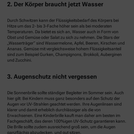
2. Der Körper braucht jetzt Wasser
Durch Schwitzen kann der Flüssigkeitsbedarf des Körpers bei
Hitze um das 2- bis 3-Fache höher sein als bei moderaten
Temperaturen. Da bietet es sich an, Wasser auch in Form von
Obst und Gemüse oder Salat zu sich zu nehmen. Die Stars der
„Wasserträger“ sind Wassermelone, Apfel, Beeren, Kirschen und
Ananas. Gemüse mit vergleichsweise hohem Flüssigkeitsanteil
sind zum Beispiel Gurken, Champignons, Brokkoli, Auberginen
und Zucchini.
3. Augenschutz nicht vergessen
Die Sonnenbrille sollte ständiger Begleiter im Sommer sein. Auch
hier gilt: Bei Kindern muss ganz besonders auf den Schutz der
Augen vor UV-Strahlen geachtet werden. Ihre Augenlinsen sind
klarer und damit erheblich durchlässiger als die von
Erwachsenen. Eine Kinderbrille kauft man daher am besten im
Fachgeschäft, das deren 100%igen UV-Schutz garantieren kann.
Die Brille sollte zudem ausreichend groß sein, um die Augen
ganzflächig abzudecken, und gut sitzen.