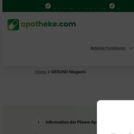
4.000 Mal in Deutschland
Online bei Ihrer Apotheke bestellen
Bequem zwi
Beliebte Funktionen
Home
GESUND Magazin
Information der Plawe-Apotheke
Z