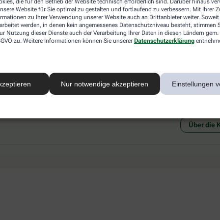
kies, die für den Betrieb der Website technisch erforderlich sind. Darüber hinaus v
 mit einer anderen akzeptierten
Abholung in der Apotheke
nsere Website für Sie optimal zu gestalten und fortlaufend zu verbessern. Mit Ihrer
art Ihrer Apotheke vor Ort.
Botendienstlieferung
ormationen zu Ihrer Verwendung unserer Website auch an Drittanbieter weiter. Soweit
rarbeitet werden, in denen kein angemessenes Datenschutzniveau besteht, stimmen Si
ur Nutzung dieser Dienste auch der Verarbeitung Ihrer Daten in diesen Ländern gem. 
 DSGVO zu. Weitere Informationen können Sie unserer
Datenschutzerklärung
entnehm
kzeptieren
Nur notwendige akzeptieren
Einstellungen v
Social Media
Ein Se
Über die 