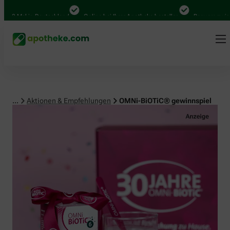
 Mal in Deutschland
Online bei Ihrer Apotheke bestellen
Bequem zwischen 
...
Aktionen & Empfehlungen
OMNi-BiOTiC® gewinnspiel