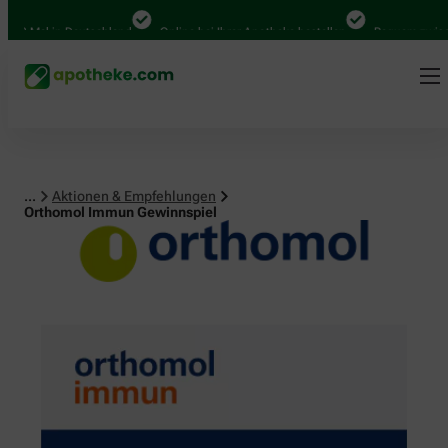
Mal in Deutschland
Online bei Ihrer Apotheke bestellen
Bequem zwischen A
...
Aktionen & Empfehlungen
Orthomol Immun Gewinnspiel